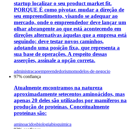
startup localizar o seu product market fit.
PORQUE É como pivotar, mudar a direção de
seu empreendimento, visando se adequar ao
mercado, onde o empreendedor deve lançar um
olhar abrangente ao que está acontecendo em
direções alternativas àquelas que a empresa está
seguindo; deve testar novos caminhos,
adotando uma posição fixa, que representa a
sua base de operações. A respeito dessas
asserções, assinale a opção correta.
administracao
empreendedorismo
modelos-de-negocio
97
% confiança
Atualmente encontramos na natureza
aproximadamente setecentos aminoácidos, mas
apenas 20 deles são utilizados por mamíferos na
produção de proteínas. Conceitualmente
proteínas são:
aminoacidos
biologia
bioquimica