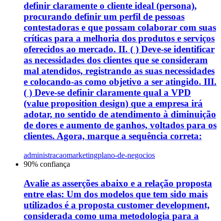
definir claramente o cliente ideal (persona),
procurando definir um perfil de pessoas
contestadoras e que possam colaborar com suas
críticas para a melhoria dos produtos e serviços
oferecidos ao mercado. II. ( ) Deve-se identificar
as necessidades dos clientes que se consideram
mal atendidos, registrando as suas necessidades
e colocando-as como objetivo a ser atingido. III.
( ) Deve-se definir claramente qual a VPD
(value proposition design) que a empresa irá
adotar, no sentido de atendimento à diminuição
de dores e aumento de ganhos, voltados para os
clientes. Agora, marque a sequência correta:
administracao
marketing
plano-de-negocios
90
% confiança
Avalie as asserções abaixo e a relação proposta
entre elas: Um dos modelos que tem sido mais
utilizados é a proposta customer development,
considerada como uma metodologia para a