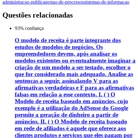
administracao-publica
gestao-de-processos
sistemas-de-informacao
Questões relacionadas
93
% confiança
O modelo de receita é parte integrante dos
estudos de modelos de negócios. Os
empreendedores devem, após analisar os
modelos existentes ou eventualmente imaginar a
criação de um modelo a ser testado, escolher o
que for considerado mais adequado. Analise as
sentenças a seguir, assinalando V para as
afirmativas verdadeiras e F para as afirmativas
falsas em relação a esse contexto. I. ( ) O
Modelo de receita baseado em anúncios, cujo
exemplo é a utilização do AdSense do Google
permite a geração de dinheiro a partir de
anúncios. II. ( ) O Modelo de receita baseado
em rede de afiliados é aquele que oferece aos
clientes produtos e serviços que eles pagam por