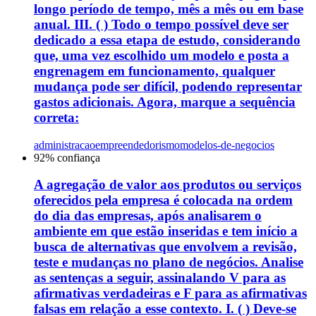
longo período de tempo, mês a mês ou em base
anual. III. ( ) Todo o tempo possível deve ser
dedicado a essa etapa de estudo, considerando
que, uma vez escolhido um modelo e posta a
engrenagem em funcionamento, qualquer
mudança pode ser difícil, podendo representar
gastos adicionais. Agora, marque a sequência
correta:
administracao
empreendedorismo
modelos-de-negocios
92
% confiança
A agregação de valor aos produtos ou serviços
oferecidos pela empresa é colocada na ordem
do dia das empresas, após analisarem o
ambiente em que estão inseridas e tem início a
busca de alternativas que envolvem a revisão,
teste e mudanças no plano de negócios. Analise
as sentenças a seguir, assinalando V para as
afirmativas verdadeiras e F para as afirmativas
falsas em relação a esse contexto. I. ( ) Deve-se