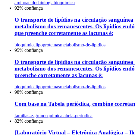
aminoacidos
biologia
bioquimica
92
% confiança
O transporte de lipídios na circulação sanguínea 
metabolismo dos remanescentes. Os lipídios end
que preenche corretamente as lacunas é:
bioquimica
lipoproteinas
metabolismo-de-lipidios
95
% confiança
O transporte de lipídios na circulação sanguínea 
metabolismo dos remanescentes. Os lipídios end
preenche corretamente as lacunas é:
bioquimica
lipoproteinas
metabolismo-de-lipidios
98
% confiança
Com base na Tabela periódica, combine corretam
familias-e-grupos
quimica
tabela-periodica
82
% confiança
[Laboratório Virtual – Eletrônica Analógica – Il