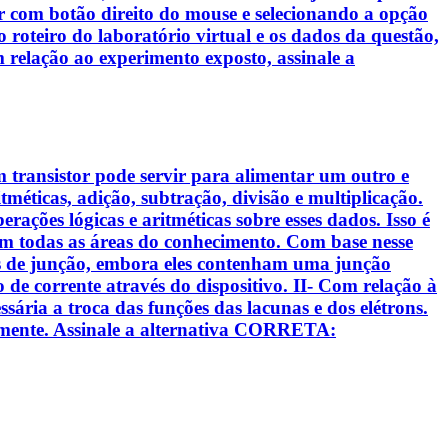
tor com botão direito do mouse e selecionando a opção
oteiro do laboratório virtual e os dados da questão,
 relação ao experimento exposto, assinale a
m transistor pode servir para alimentar um outro e
méticas, adição, subtração, divisão e multiplicação.
ações lógicas e aritméticas sobre esses dados. Isso é
 todas as áreas do conhecimento. Com base nesse
odos de junção, embora eles contenham uma junção
xo de corrente através do dispositivo. II- Com relação à
sária a troca das funções das lacunas e dos elétrons.
samente. Assinale a alternativa CORRETA: