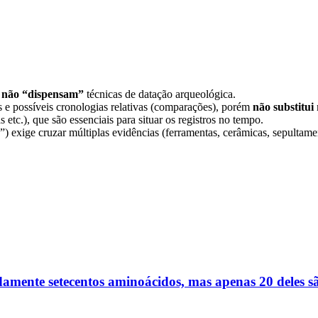
s
não “dispensam”
técnicas de datação arqueológica.
rais e possíveis cronologias relativas (comparações), porém
não substitui
s etc.), que são essenciais para situar os registros no tempo.
) exige cruzar múltiplas evidências (ferramentas, cerâmicas, sepultament
mente setecentos aminoácidos, mas apenas 20 deles sã