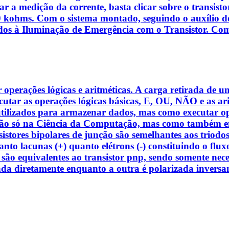
zar a medição da corrente, basta clicar sobre o transis
kohms. Com o sistema montado, seguindo o auxílio do r
nados à Iluminação de Emergência com o Transistor. Com
operações lógicas e aritméticas. A carga retirada de u
tar as operações lógicas básicas, E, OU, NÃO e as arit
tilizados para armazenar dados, mas como executar oper
Não só na Ciência da Computação, mas como também em
ransistores bipolares de junção são semelhantes aos tri
 tanto lacunas (+) quanto elétrons (-) constituindo o flu
 são equivalentes ao transistor pnp, sendo somente neces
zada diretamente enquanto a outra é polarizada inver