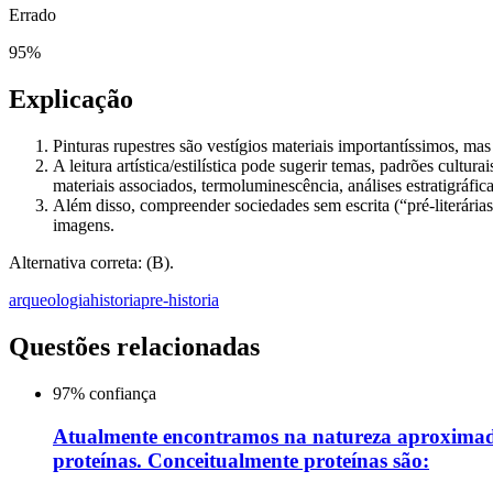
Errado
95
%
Explicação
Pinturas rupestres são vestígios materiais importantíssimos, ma
A leitura artística/estilística pode sugerir temas, padrões cultu
materiais associados, termoluminescência, análises estratigráfica
Além disso, compreender sociedades sem escrita (“pré-literárias”
imagens.
Alternativa correta: (B).
arqueologia
historia
pre-historia
Questões relacionadas
97
% confiança
Atualmente encontramos na natureza aproximada
proteínas. Conceitualmente proteínas são: