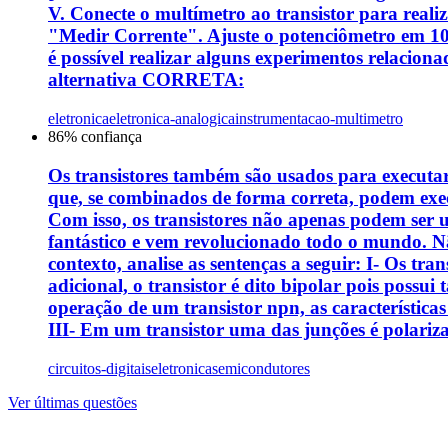
V. Conecte o multímetro ao transistor para reali
"Medir Corrente". Ajuste o potenciômetro em 10 
é possível realizar alguns experimentos relacio
alternativa CORRETA:
eletronica
eletronica-analogica
instrumentacao-multimetro
86
% confiança
Os transistores também são usados para executar 
que, se combinados de forma correta, podem execu
Com isso, os transistores não apenas podem ser u
fantástico e vem revolucionado todo o mundo. 
contexto, analise as sentenças a seguir: I- Os t
adicional, o transistor é dito bipolar pois possui
operação de um transistor npn, as características
III- Em um transistor uma das junções é polari
circuitos-digitais
eletronica
semicondutores
Ver últimas questões