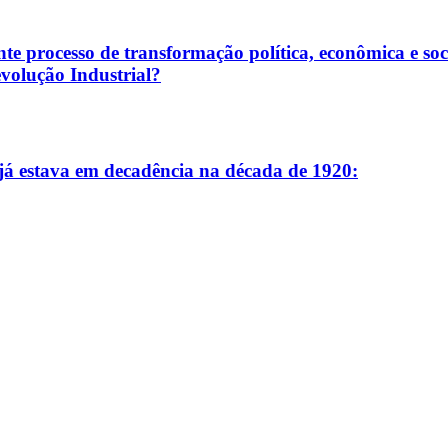
te processo de transformação política, econômica e soc
volução Industrial?
já estava em decadência na década de 1920: