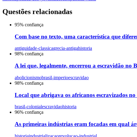
Questões relacionadas
95
% confiança
Com base no texto, uma característica que difere
antiguidade-classica
grecia-antiga
historia
98
% confiança
A lei que, legalmente, encerrou a escravidão no B
abolicionismo
brasil-imperio
escravidao
98
% confiança
Local que abrigava os africanos escravizados no 
brasil-colonial
escravidao
historia
96
% confiança
As primeiras indústrias eram focadas em qual ár
historia
industrializacao
revolucao-industrial