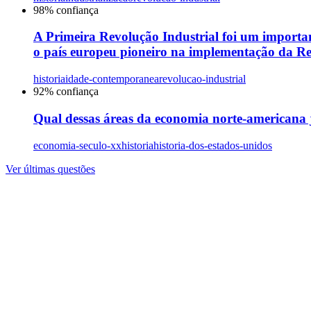
98
% confiança
A Primeira Revolução Industrial foi um importan
o país europeu pioneiro na implementação da Re
historia
idade-contemporanea
revolucao-industrial
92
% confiança
Qual dessas áreas da economia norte-americana 
economia-seculo-xx
historia
historia-dos-estados-unidos
Ver últimas questões