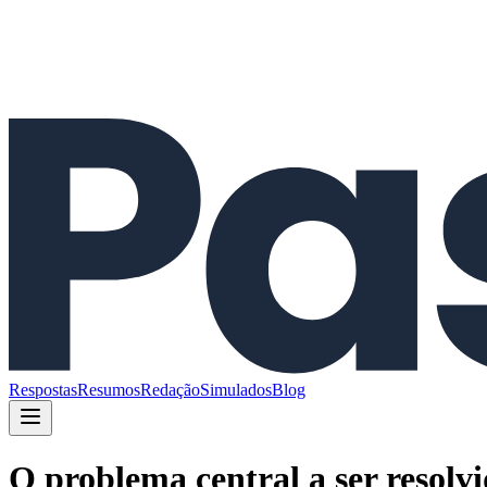
Respostas
Resumos
Redação
Simulados
Blog
O problema central a ser resolv