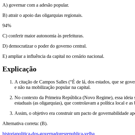
A) governar com a adesão popular.
B) atrair o apoio das oligarquias regionais.
94
%
C) conferir maior autonomia às prefeituras.
D) democratizar o poder do governo central.
E) ampliar a influência da capital no cenário nacional.
Explicação
A citação de Campos Salles (“É de lá, dos estados, que se gover
e não na mobilização popular na capital.
No contexto da Primeira República (Novo Regime), essa ideia 
estaduais (as oligarquias), que controlavam a política local e a
Assim, o objetivo era construir um pacto de governabilidade apo
Alternativa correta: (B).
historia
politica-dos-governadores
republica-velha