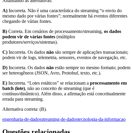
Analisando as alternativas:
A)
Incorreta. Não é uma característica do streaming “o envio do
mesmo dado por várias fontes”; normalmente há eventos diferentes
chegando de várias fontes.
B)
Correta. Em cenários de processamento/streaming,
os dados
podem vir de várias fontes
(múltiplos
produtores/serviços/sistemas).
C)
Incorreta. Os dados
não
são sempre de aplicações transacionais;
podem vir de logs, telemetria, sensores, eventos de navegação, etc.
D)
Incorreta. Os dados
não
estão sempre no mesmo formato; podem
ser heterogêneos (JSON, Avro, Protobuf, texto, etc.).
E)
Incorreta. “Lotes estáticos” se relacionam a
processamento em
batch (lote)
, não ao conceito de streaming (que é
contínuo/dinâmico). Além disso, a afirmação está conceitualmente
errada para streaming.
Alternativa correta: (B).
engenharia-de-dados
streaming-de-dados
tecnologia-da-informacao
Questões relacionadas