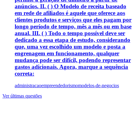
anúncios. II. ( ) O Modelo de receita baseado
em rede de afiliados é aquele que oferece aos
clientes produtos e serviços que eles pagam por
longo período de tempo, mês a mês ou em base
anual. III. ( ) Todo o tempo possível deve ser
dedicado a essa etapa de estudo, considerando
que, uma vez escolhido um modelo e posta a
engrenagem em funcionamento, qualquer
mudança pode ser difícil, podendo representar
gastos adicionais. Agora, marque a sequência
correta:
administracao
empreendedorismo
modelos-de-negocios
Ver últimas questões