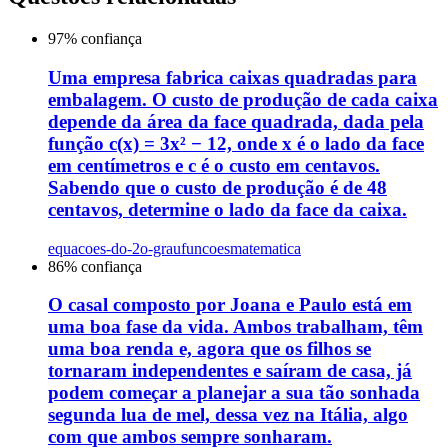
97
% confiança
Uma empresa fabrica caixas quadradas para
embalagem. O custo de produção de cada caixa
depende da área da face quadrada, dada pela
função c(x) = 3x² − 12, onde x é o lado da face
em centímetros e c é o custo em centavos.
Sabendo que o custo de produção é de 48
centavos, determine o lado da face da caixa.
equacoes-do-2o-grau
funcoes
matematica
86
% confiança
O casal composto por Joana e Paulo está em
uma boa fase da vida. Ambos trabalham, têm
uma boa renda e, agora que os filhos se
tornaram independentes e saíram de casa, já
podem começar a planejar a sua tão sonhada
segunda lua de mel, dessa vez na Itália, algo
com que ambos sempre sonharam.