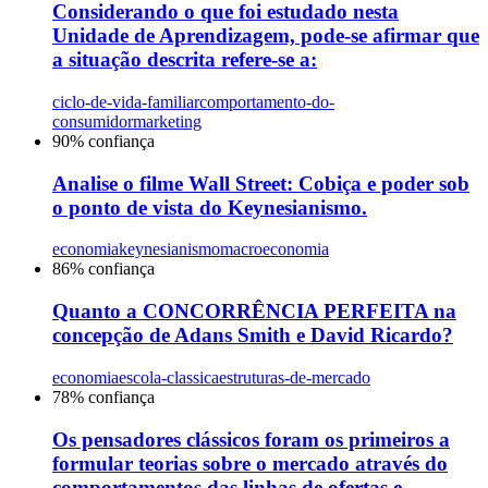
Considerando o que foi estudado nesta
Unidade de Aprendizagem, pode-se afirmar que
a situação descrita refere-se a:
ciclo-de-vida-familiar
comportamento-do-
consumidor
marketing
90
% confiança
Analise o filme Wall Street: Cobiça e poder sob
o ponto de vista do Keynesianismo.
economia
keynesianismo
macroeconomia
86
% confiança
Quanto a CONCORRÊNCIA PERFEITA na
concepção de Adans Smith e David Ricardo?
economia
escola-classica
estruturas-de-mercado
78
% confiança
Os pensadores clássicos foram os primeiros a
formular teorias sobre o mercado através do
comportamentos das linhas de ofertas e