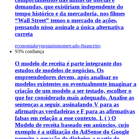
demandas, que existiriam independente do
tempo histórico e da mercadoria, nos filmes
“Wall Street” temos o mercado de ações,
pensando nisso assinale a única alternativa
correta
economia
keynesianismo
mercado-financeiro
93
% confiança
O modelo de receita é parte integrante dos
estudos de modelos de negócios. Os
empreendedores devem, após analisar os
modelos existentes ou eventualmente imaginar a
criação de um modelo a ser testado, escolher o
que for considerado mais adequado. Analise as
sentenças a seguir, assinalando V para as
afirmativas verdadeiras e F para as afirmativas
falsas em relação a esse contexto. I. ( ) O
Modelo de receita baseado em anúncios, cujo
exemplo é a utilização do AdSense do Google
permite a geração de dinheiro a partir de