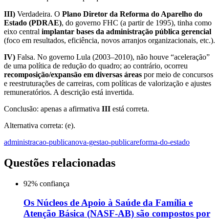
III)
Verdadeira. O
Plano Diretor da Reforma do Aparelho do
Estado (PDRAE)
, do governo FHC (a partir de 1995), tinha como
eixo central
implantar bases da administração pública gerencial
(foco em resultados, eficiência, novos arranjos organizacionais, etc.).
IV)
Falsa. No governo Lula (2003–2010), não houve “aceleração”
de uma política de redução do quadro; ao contrário, ocorreu
recomposição/expansão em diversas áreas
por meio de concursos
e reestruturações de carreiras, com políticas de valorização e ajustes
remuneratórios. A descrição está invertida.
Conclusão: apenas a afirmativa
III
está correta.
Alternativa correta: (e).
administracao-publica
nova-gestao-publica
reforma-do-estado
Questões relacionadas
92
% confiança
Os Núcleos de Apoio à Saúde da Família e
Atenção Básica (NASF-AB) são compostos por