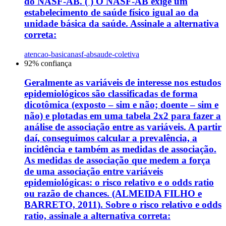
do NASF-AB. ( ) O NASF-AB exige um
estabelecimento de saúde físico igual ao da
unidade básica da saúde. Assinale a alternativa
correta:
atencao-basica
nasf-ab
saude-coletiva
92
% confiança
Geralmente as variáveis de interesse nos estudos
epidemiológicos são classificadas de forma
dicotômica (exposto – sim e não; doente – sim e
não) e plotadas em uma tabela 2x2 para fazer a
análise de associação entre as variáveis. A partir
daí, conseguimos calcular a prevalência, a
incidência e também as medidas de associação.
As medidas de associação que medem a força
de uma associação entre variáveis
epidemiológicas: o risco relativo e o odds ratio
ou razão de chances. (ALMEIDA FILHO e
BARRETO, 2011). Sobre o risco relativo e odds
ratio, assinale a alternativa correta: