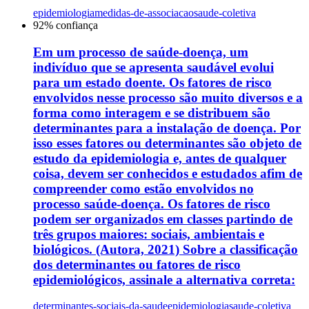
epidemiologia
medidas-de-associacao
saude-coletiva
92
% confiança
Em um processo de saúde-doença, um
indivíduo que se apresenta saudável evolui
para um estado doente. Os fatores de risco
envolvidos nesse processo são muito diversos e a
forma como interagem e se distribuem são
determinantes para a instalação de doença. Por
isso esses fatores ou determinantes são objeto de
estudo da epidemiologia e, antes de qualquer
coisa, devem ser conhecidos e estudados afim de
compreender como estão envolvidos no
processo saúde-doença. Os fatores de risco
podem ser organizados em classes partindo de
três grupos maiores: sociais, ambientais e
biológicos. (Autora, 2021) Sobre a classificação
dos determinantes ou fatores de risco
epidemiológicos, assinale a alternativa correta:
determinantes-sociais-da-saude
epidemiologia
saude-coletiva