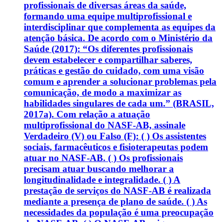
profissionais de diversas áreas da saúde,
formando uma equipe multiprofissional e
interdisciplinar que complementa as equipes da
atenção básica. De acordo com o Ministério da
Saúde (2017): “Os diferentes profissionais
devem estabelecer e compartilhar saberes,
práticas e gestão do cuidado, com uma visão
comum e aprender a solucionar problemas pela
comunicação, de modo a maximizar as
habilidades singulares de cada um.” (BRASIL,
2017a). Com relação a atuação
multiprofissional do NASF-AB, assinale
Verdadeiro (V) ou Falso (F): ( ) Os assistentes
sociais, farmacêuticos e fisioterapeutas podem
atuar no NASF-AB. ( ) Os profissionais
precisam atuar buscando melhorar a
longitudinalidade e integralidade. ( ) A
prestação de serviços do NASF-AB é realizada
mediante a presença de plano de saúde. ( ) As
necessidades da população é uma preocupação