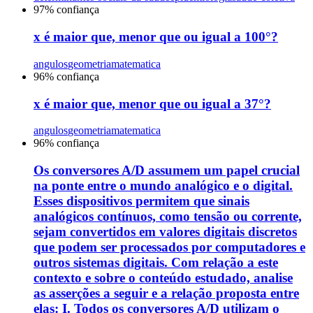
97
% confiança
x é maior que, menor que ou igual a 100°?
angulos
geometria
matematica
96
% confiança
x é maior que, menor que ou igual a 37°?
angulos
geometria
matematica
96
% confiança
Os conversores A/D assumem um papel crucial
na ponte entre o mundo analógico e o digital.
Esses dispositivos permitem que sinais
analógicos contínuos, como tensão ou corrente,
sejam convertidos em valores digitais discretos
que podem ser processados por computadores e
outros sistemas digitais. Com relação a este
contexto e sobre o conteúdo estudado, analise
as asserções a seguir e a relação proposta entre
elas: I. Todos os conversores A/D utilizam o