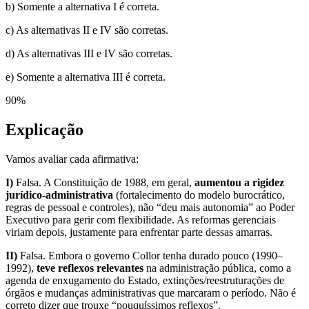
b) Somente a alternativa I é correta.
c) As alternativas II e IV são corretas.
d) As alternativas III e IV são corretas.
e) Somente a alternativa III é correta.
90
%
Explicação
Vamos avaliar cada afirmativa:
I)
Falsa. A Constituição de 1988, em geral,
aumentou a rigidez
jurídico-administrativa
(fortalecimento do modelo burocrático,
regras de pessoal e controles), não “deu mais autonomia” ao Poder
Executivo para gerir com flexibilidade. As reformas gerenciais
viriam depois, justamente para enfrentar parte dessas amarras.
II)
Falsa. Embora o governo Collor tenha durado pouco (1990–
1992),
teve reflexos relevantes
na administração pública, como a
agenda de enxugamento do Estado, extinções/reestruturações de
órgãos e mudanças administrativas que marcaram o período. Não é
correto dizer que trouxe “pouquíssimos reflexos”.