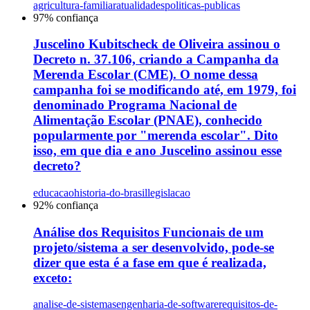
agricultura-familiar
atualidades
politicas-publicas
97
% confiança
Juscelino Kubitscheck de Oliveira assinou o
Decreto n. 37.106, criando a Campanha da
Merenda Escolar (CME). O nome dessa
campanha foi se modificando até, em 1979, foi
denominado Programa Nacional de
Alimentação Escolar (PNAE), conhecido
popularmente por "merenda escolar". Dito
isso, em que dia e ano Juscelino assinou esse
decreto?
educacao
historia-do-brasil
legislacao
92
% confiança
Análise dos Requisitos Funcionais de um
projeto/sistema a ser desenvolvido, pode-se
dizer que esta é a fase em que é realizada,
exceto:
analise-de-sistemas
engenharia-de-software
requisitos-de-