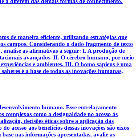
ue a diferem das demais formas de conhecimento.
s de maneira eficiente, utilizando estratégias que
s os campos. Considerando o dado fragmento de texto
analise as afirmativas a seguir: I. A produção de
putacionais avançados. II. O cérebro humano, por meio
experiências e ambientes. III. O homo sapiens é uma
 saberes é a base de todas as inovações humanas,
o desenvolvimento humano. Esse entrelaçamento
ios complexos como a desigualdade no acesso às
lização, decisões éticas sobre a aplicação das
 do acesso aos benefícios dessas inovações são eixos
m base nas informações apresentadas, avalie as