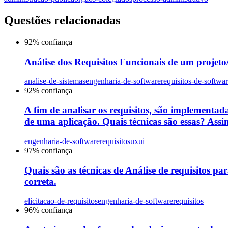
Questões relacionadas
92
% confiança
Análise dos Requisitos Funcionais de um projeto/s
analise-de-sistemas
engenharia-de-software
requisitos-de-softwa
92
% confiança
A fim de analisar os requisitos, são implementada
de uma aplicação. Quais técnicas são essas? Assin
engenharia-de-software
requisitos
uxui
97
% confiança
Quais são as técnicas de Análise de requisitos par
correta.
elicitacao-de-requisitos
engenharia-de-software
requisitos
96
% confiança