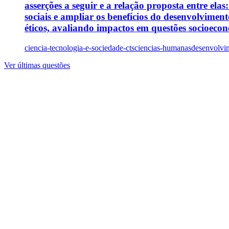
asserções a seguir e a relação proposta entre elas
sociais e ampliar os benefícios do desenvolvimen
éticos, avaliando impactos em questões socioeconô
ciencia-tecnologia-e-sociedade-cts
ciencias-humanas
desenvolvim
Ver últimas questões