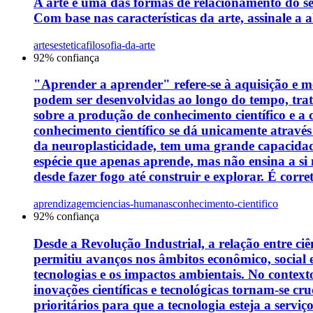
A arte é uma das formas de relacionamento do s
Com base nas características da arte, assinale a a
artes
estetica
filosofia-da-arte
92
% confiança
"Aprender a aprender" refere-se à aquisição e me
podem ser desenvolvidas ao longo do tempo, tra
sobre a produção de conhecimento científico e a
conhecimento científico se dá unicamente através
da neuroplasticidade, tem uma grande capacidade
espécie que apenas aprende, mas não ensina a si
desde fazer fogo até construir e explorar. É corre
aprendizagem
ciencias-humanas
conhecimento-cientifico
92
% confiança
Desde a Revolução Industrial, a relação entre c
permitiu avanços nos âmbitos econômico, social 
tecnologias e os impactos ambientais. No contexto
inovações científicas e tecnológicas tornam-se cr
prioritários para que a tecnologia esteja a serv