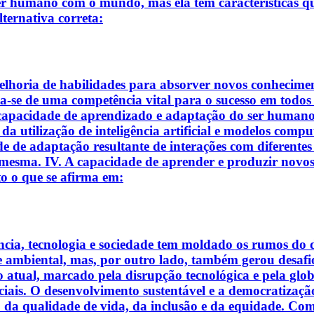
er humano com o mundo, mas ela tem características q
lternativa correta:
lhoria de habilidades para absorver novos conhecimento
ta-se de uma competência vital para o sucesso em todo
 capacidade de aprendizado e adaptação do ser humano, 
 da utilização de inteligência artificial e modelos com
 de adaptação resultante de interações com diferentes 
 mesma. IV. A capacidade de aprender e produzir novos
to o que se afirma em:
iência, tecnologia e sociedade tem moldado os rumos d
e ambiental, mas, por outro lado, também gerou desaf
 atual, marcado pela disrupção tecnológica e pela globa
uciais. O desenvolvimento sustentável e a democratização
iço da qualidade de vida, da inclusão e da equidade. Co