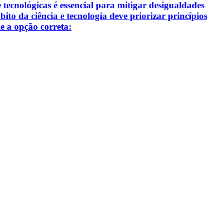
e tecnológicas é essencial para mitigar desigualdades
to da ciência e tecnologia deve priorizar princípios
le a opção correta: