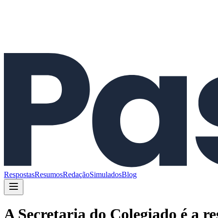
Respostas
Resumos
Redação
Simulados
Blog
A Secretaria do Colegiado é a r