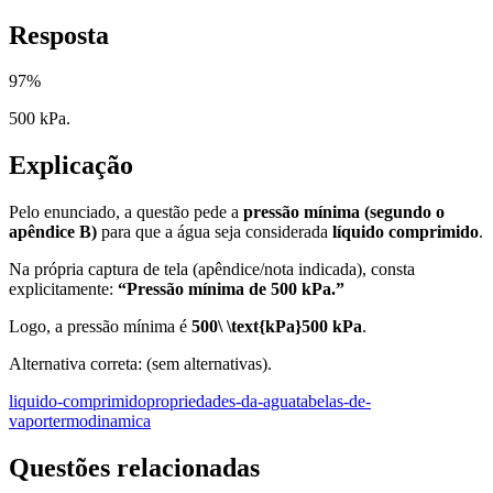
Resposta
97
%
500 kPa.
Explicação
Pelo enunciado, a questão pede a
pressão mínima (segundo o
apêndice B)
para que a água seja considerada
líquido comprimido
.
Na própria captura de tela (apêndice/nota indicada), consta
explicitamente:
“Pressão mínima de 500 kPa.”
Logo, a pressão mínima é
500\ \text{kPa}
500
kPa
.
Alternativa correta: (sem alternativas).
liquido-comprimido
propriedades-da-agua
tabelas-de-
vapor
termodinamica
Questões relacionadas