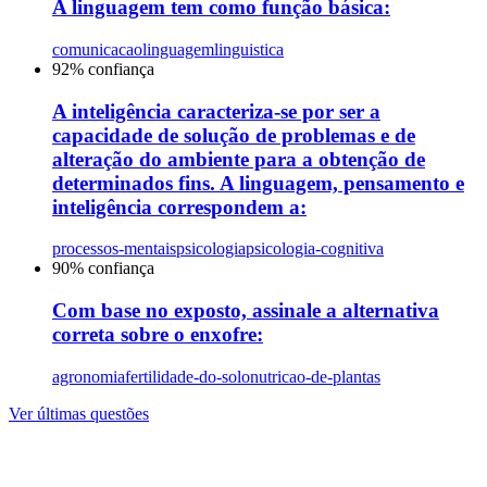
A linguagem tem como função básica:
comunicacao
linguagem
linguistica
92
% confiança
A inteligência caracteriza-se por ser a
capacidade de solução de problemas e de
alteração do ambiente para a obtenção de
determinados fins. A linguagem, pensamento e
inteligência correspondem a:
processos-mentais
psicologia
psicologia-cognitiva
90
% confiança
Com base no exposto, assinale a alternativa
correta sobre o enxofre:
agronomia
fertilidade-do-solo
nutricao-de-plantas
Ver últimas questões