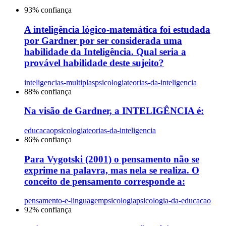
93
% confiança
A inteligência lógico-matemática foi estudada
por Gardner por ser considerada uma
habilidade da Inteligência. Qual seria a
provável habilidade deste sujeito?
inteligencias-multiplas
psicologia
teorias-da-inteligencia
88
% confiança
Na visão de Gardner, a INTELIGÊNCIA é:
educacao
psicologia
teorias-da-inteligencia
86
% confiança
Para Vygotski (2001) o pensamento não se
exprime na palavra, mas nela se realiza. O
conceito de pensamento corresponde a:
pensamento-e-linguagem
psicologia
psicologia-da-educacao
92
% confiança