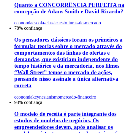
Quanto a CONCORRÊNCIA PERFEITA na
concepção de Adans Smith e David Ricardo?
economia
escola-classica
estruturas-de-mercado
78
% confiança
Os pensadores clássicos foram os primeiros a
formular teorias sobre o mercado através do
comportamentos das linhas de ofertas e
demandas, que existiriam independente do
tempo histórico e da mercadoria, nos filmes
“Wall Street” temos o mercado de ações,
pensando nisso assinale a única alternativa
correta
economia
keynesianismo
mercado-financeiro
93
% confiança
O modelo de receita é parte integrante dos
estudos de modelos de negócios. Os
empreendedores devem, após analisar os