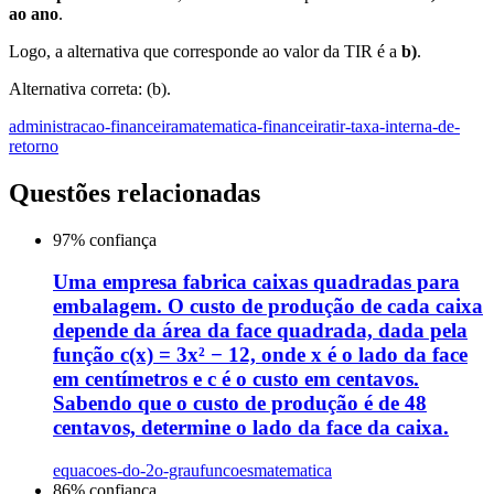
ao ano
.
Logo, a alternativa que corresponde ao valor da TIR é a
b)
.
Alternativa correta: (b).
administracao-financeira
matematica-financeira
tir-taxa-interna-de-
retorno
Questões relacionadas
97
% confiança
Uma empresa fabrica caixas quadradas para
embalagem. O custo de produção de cada caixa
depende da área da face quadrada, dada pela
função c(x) = 3x² − 12, onde x é o lado da face
em centímetros e c é o custo em centavos.
Sabendo que o custo de produção é de 48
centavos, determine o lado da face da caixa.
equacoes-do-2o-grau
funcoes
matematica
86
% confiança