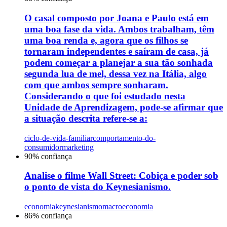
O casal composto por Joana e Paulo está em
uma boa fase da vida. Ambos trabalham, têm
uma boa renda e, agora que os filhos se
tornaram independentes e saíram de casa, já
podem começar a planejar a sua tão sonhada
segunda lua de mel, dessa vez na Itália, algo
com que ambos sempre sonharam.
Considerando o que foi estudado nesta
Unidade de Aprendizagem, pode-se afirmar que
a situação descrita refere-se a:
ciclo-de-vida-familiar
comportamento-do-
consumidor
marketing
90
% confiança
Analise o filme Wall Street: Cobiça e poder sob
o ponto de vista do Keynesianismo.
economia
keynesianismo
macroeconomia
86
% confiança