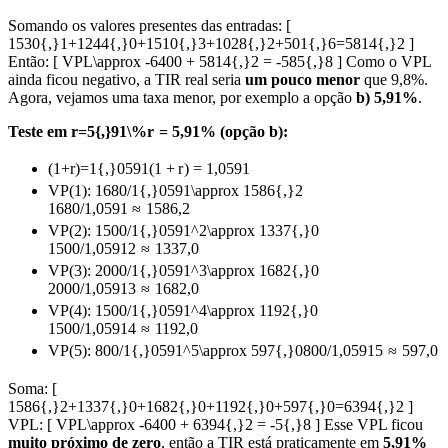
Somando os valores presentes das entradas: [
1530{,}1+1244{,}0+1510{,}3+1028{,}2+501{,}6=5814{,}2 ]
Então: [ VPL\approx -6400 + 5814{,}2 = -585{,}8 ] Como o VPL
ainda ficou negativo, a TIR real seria
um pouco menor
que 9,8%.
Agora, vejamos uma taxa menor, por exemplo a opção
b) 5,91%
.
Teste em
r=5{,}91\%
r
=
5
,
91%
(opção b):
(1+r)=1{,}0591
(
1
+
r
)
=
1
,
0591
VP(1):
1680/1{,}0591\approx 1586{,}2
1680/1
,
0591
≈
1586
,
2
VP(2):
1500/1{,}0591^2\approx 1337{,}0
1500/1
,
059
1
2
≈
1337
,
0
VP(3):
2000/1{,}0591^3\approx 1682{,}0
2000/1
,
059
1
3
≈
1682
,
0
VP(4):
1500/1{,}0591^4\approx 1192{,}0
1500/1
,
059
1
4
≈
1192
,
0
VP(5):
800/1{,}0591^5\approx 597{,}0
800/1
,
059
1
5
≈
597
,
0
Soma: [
1586{,}2+1337{,}0+1682{,}0+1192{,}0+597{,}0=6394{,}2 ]
VPL: [ VPL\approx -6400 + 6394{,}2 = -5{,}8 ] Esse VPL ficou
muito próximo de zero
, então a TIR está praticamente em
5,91%