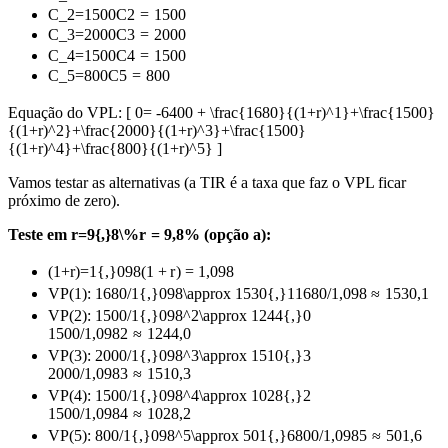
C_2=1500
C
2
=
1500
C_3=2000
C
3
=
2000
C_4=1500
C
4
=
1500
C_5=800
C
5
=
800
Equação do VPL: [ 0= -6400 + \frac{1680}{(1+r)^1}+\frac{1500}
{(1+r)^2}+\frac{2000}{(1+r)^3}+\frac{1500}
{(1+r)^4}+\frac{800}{(1+r)^5} ]
Vamos testar as alternativas (a TIR é a taxa que faz o VPL ficar
próximo de zero).
Teste em
r=9{,}8\%
r
=
9
,
8%
(opção a):
(1+r)=1{,}098
(
1
+
r
)
=
1
,
098
VP(1):
1680/1{,}098\approx 1530{,}1
1680/1
,
098
≈
1530
,
1
VP(2):
1500/1{,}098^2\approx 1244{,}0
1500/1
,
09
8
2
≈
1244
,
0
VP(3):
2000/1{,}098^3\approx 1510{,}3
2000/1
,
09
8
3
≈
1510
,
3
VP(4):
1500/1{,}098^4\approx 1028{,}2
1500/1
,
09
8
4
≈
1028
,
2
VP(5):
800/1{,}098^5\approx 501{,}6
800/1
,
09
8
5
≈
501
,
6