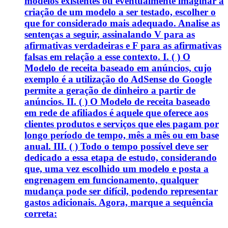
modelos existentes ou eventualmente imaginar a
criação de um modelo a ser testado, escolher o
que for considerado mais adequado. Analise as
sentenças a seguir, assinalando V para as
afirmativas verdadeiras e F para as afirmativas
falsas em relação a esse contexto. I. ( ) O
Modelo de receita baseado em anúncios, cujo
exemplo é a utilização do AdSense do Google
permite a geração de dinheiro a partir de
anúncios. II. ( ) O Modelo de receita baseado
em rede de afiliados é aquele que oferece aos
clientes produtos e serviços que eles pagam por
longo período de tempo, mês a mês ou em base
anual. III. ( ) Todo o tempo possível deve ser
dedicado a essa etapa de estudo, considerando
que, uma vez escolhido um modelo e posta a
engrenagem em funcionamento, qualquer
mudança pode ser difícil, podendo representar
gastos adicionais. Agora, marque a sequência
correta: