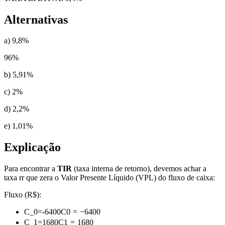
Alternativas
a) 9,8%
96
%
b) 5,91%
c) 2%
d) 2,2%
e) 1,01%
Explicação
Para encontrar a
TIR
(taxa interna de retorno), devemos achar a
taxa
r
r
que zera o Valor Presente Líquido (VPL) do fluxo de caixa:
Fluxo (R$):
C_0=-6400
C
0
=
−
6400
C_1=1680
C
1
=
1680