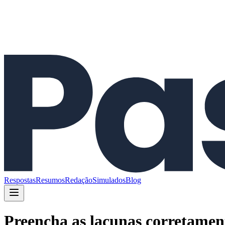
Respostas
Resumos
Redação
Simulados
Blog
Preencha as lacunas corretament