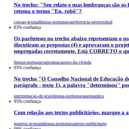
No trecho: "Seu relato e suas lembranças são os
retoma o termo "Eu, robô"?
coesao-textual
lingua-portuguesa
referencia-pronominal
83
% confiança
Os parênteses no trecho abaixo representam o uso
discutiram as propostas (4) e aprovaram o projeto
empregadas corretamente. Está CORRETO o que
lingua-portuguesa
pontuacao
uso-da-virgula
95
% confiança
No trecho "O Conselho Nacional de Educação dete
parágrafo - texto 1), a palavra "determinou" pode
interpretacao-de-texto
lingua-portuguesa
semantica
95
% confiança
Com relação aos textos publicitários, marque a al
generos-textuais
lingua-portuguesa
texto-publicitario
98
% confiança