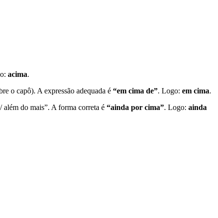
go:
acima
.
bre o capô). A expressão adequada é
“em cima de”
. Logo:
em cima
.
 / além do mais”. A forma correta é
“ainda por cima”
. Logo:
ainda