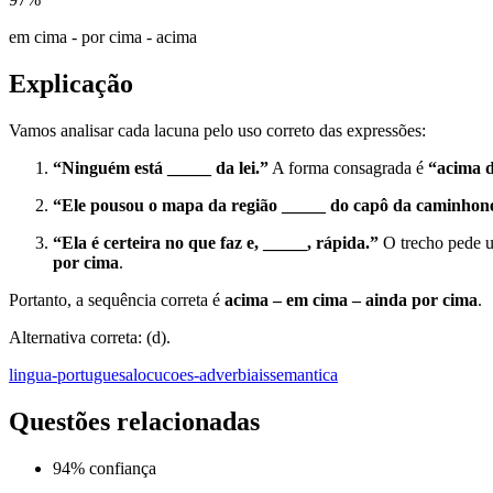
em cima - por cima - acima
Explicação
Vamos analisar cada lacuna pelo uso correto das expressões:
“Ninguém está _____ da lei.”
A forma consagrada é
“acima d
“Ele pousou o mapa da região _____ do capô da caminhone
“Ela é certeira no que faz e, _____, rápida.”
O trecho pede 
por cima
.
Portanto, a sequência correta é
acima – em cima – ainda por cima
.
Alternativa correta: (d).
lingua-portuguesa
locucoes-adverbiais
semantica
Questões relacionadas
94
% confiança