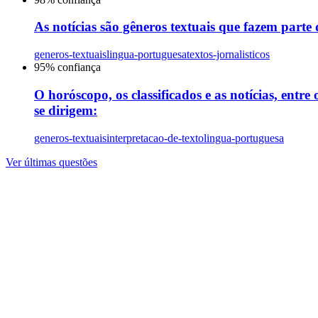
As notícias são gêneros textuais que fazem parte
generos-textuais
lingua-portuguesa
textos-jornalisticos
95
% confiança
O horóscopo, os classificados e as notícias, ent
se dirigem:
generos-textuais
interpretacao-de-texto
lingua-portuguesa
Ver últimas questões