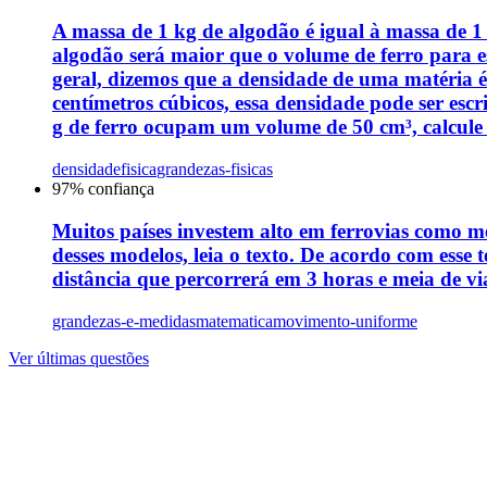
A massa de 1 kg de algodão é igual à massa de 
algodão será maior que o volume de ferro para es
geral, dizemos que a densidade de uma matéria
centímetros cúbicos, essa densidade pode ser esc
g de ferro ocupam um volume de 50 cm³, calcule 
densidade
fisica
grandezas-fisicas
97
% confiança
Muitos países investem alto em ferrovias como m
desses modelos, leia o texto. De acordo com ess
distância que percorrerá em 3 horas e meia de v
grandezas-e-medidas
matematica
movimento-uniforme
Ver últimas questões