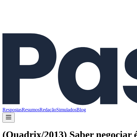
Respostas
Resumos
Redação
Simulados
Blog
(Quadrix/2013) Saber negociar é