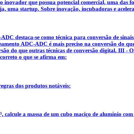
so inovador que possua potencial comercial, uma das f
a, uma startup. Sobre inovação, incubadoras e acelerad
C-ADC destaca-se como técnica para conversão de sinai
reamento ADC-ADC é mais preciso na conversão do que o
o do que outras técnicas de conversão digital. III -
 correto o que se afirma em:
regras dos produtos notáveis:
³, calcule a massa de um cubo maciço de alumínio com 