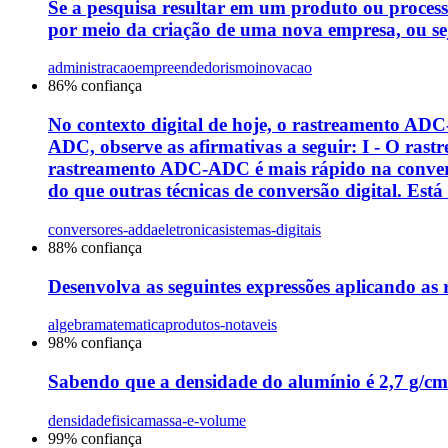
Se a pesquisa resultar em um produto ou proces
por meio da criação de uma nova empresa, ou sej
administracao
empreendedorismo
inovacao
86
% confiança
No contexto digital de hoje, o rastreamento AD
ADC, observe as afirmativas a seguir: I - O rast
rastreamento ADC-ADC é mais rápido na conversã
do que outras técnicas de conversão digital. Está
conversores-adda
eletronica
sistemas-digitais
88
% confiança
Desenvolva as seguintes expressões aplicando as 
algebra
matematica
produtos-notaveis
98
% confiança
Sabendo que a densidade do alumínio é 2,7 g/cm
densidade
fisica
massa-e-volume
99
% confiança