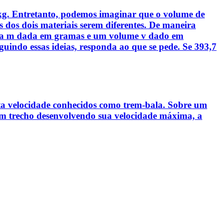
 kg. Entretanto, podemos imaginar que o volume de
 dos dois materiais serem diferentes. De maneira
assa m dada em gramas e um volume v dado em
guindo essas ideias, responda ao que se pede. Se 393,7
alta velocidade conhecidos como trem-bala. Sobre um
 um trecho desenvolvendo sua velocidade máxima, a