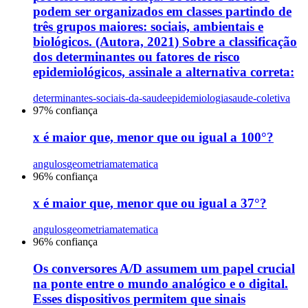
podem ser organizados em classes partindo de
três grupos maiores: sociais, ambientais e
biológicos. (Autora, 2021) Sobre a classificação
dos determinantes ou fatores de risco
epidemiológicos, assinale a alternativa correta:
determinantes-sociais-da-saude
epidemiologia
saude-coletiva
97
% confiança
x é maior que, menor que ou igual a 100°?
angulos
geometria
matematica
96
% confiança
x é maior que, menor que ou igual a 37°?
angulos
geometria
matematica
96
% confiança
Os conversores A/D assumem um papel crucial
na ponte entre o mundo analógico e o digital.
Esses dispositivos permitem que sinais