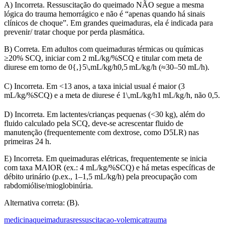
A) Incorreta. Ressuscitação do queimado NÃO segue a mesma
lógica do trauma hemorrágico e não é “apenas quando há sinais
clínicos de choque”. Em grandes queimaduras, ela é indicada para
prevenir/ tratar choque por perda plasmática.
B) Correta. Em adultos com queimaduras térmicas ou químicas
≥20% SCQ, iniciar com 2 mL/kg/%SCQ e titular com meta de
diurese em torno de
0{,}5\,mL/kg/h
0
,
5
m
L
/
k
g
/
h
(≈30–50 mL/h).
C) Incorreta. Em <13 anos, a taxa inicial usual é maior (3
mL/kg/%SCQ) e a meta de diurese é
1\,mL/kg/h
1
m
L
/
k
g
/
h
, não 0,5.
D) Incorreta. Em lactentes/crianças pequenas (<30 kg), além do
fluido calculado pela SCQ, deve-se acrescentar fluido de
manutenção (frequentemente com dextrose, como D5LR) nas
primeiras 24 h.
E) Incorreta. Em queimaduras elétricas, frequentemente se inicia
com taxa MAIOR (ex.: 4 mL/kg/%SCQ) e há metas específicas de
débito urinário (p.ex., 1–1,5 mL/kg/h) pela preocupação com
rabdomiólise/mioglobinúria.
Alternativa correta: (B).
medicina
queimaduras
ressuscitacao-volemica
trauma