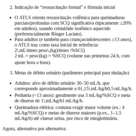
Indicação de “ressuscitação formal” e fórmula inicial
O ATLS orienta ressuscitação volêmica para queimaduras
parciais/profundas com SCQ significativa (tipicamente ≥20%
em adultos), usando cristalóide isotônico aquecido
(preferencialmente Ringer Lactato).
Para adultos (e também para crianças/adolescentes ≥13 anos),
o ATLS traz como taxa inicial de referência:
2\,mL\times peso\,(kg)\times \%SCQ
2
m
L
×
p
eso
(
k
g
)
×
%
SCQ
(volume nas primeiras 24 h, com
ajuste hora a hora).
Metas de débito urinário (parâmetro principal para titulação)
Adultos: alvo de débito urinário 30–50 mL/h, que
corresponde aproximadamente a
0{,}5\,mL/kg/h
0
,
5
m
L
/
k
g
/
h
.
Pediatria (<13 anos): geralmente usa 3 mL/kg/%SCQ e meta
de diurese de
1\,mL/kg/h
1
m
L
/
k
g
/
h
.
Queimadura elétrica: costuma exigir maior volume (ex.: 4
mL/kg/%SCQ) e metas de diurese maiores (p.ex., 1–1,5
mL/kg/h) até clarear urina, por risco de mioglobinúria.
Agora, alternativa por alternativa: