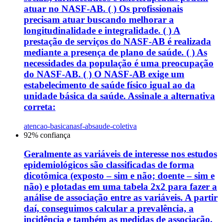
atuar no NASF-AB. ( ) Os profissionais
precisam atuar buscando melhorar a
longitudinalidade e integralidade. ( ) A
prestação de serviços do NASF-AB é realizada
mediante a presença de plano de saúde. ( ) As
necessidades da população é uma preocupação
do NASF-AB. ( ) O NASF-AB exige um
estabelecimento de saúde físico igual ao da
unidade básica da saúde. Assinale a alternativa
correta:
atencao-basica
nasf-ab
saude-coletiva
92
% confiança
Geralmente as variáveis de interesse nos estudos
epidemiológicos são classificadas de forma
dicotômica (exposto – sim e não; doente – sim e
não) e plotadas em uma tabela 2x2 para fazer a
análise de associação entre as variáveis. A partir
daí, conseguimos calcular a prevalência, a
incidência e também as medidas de associação.