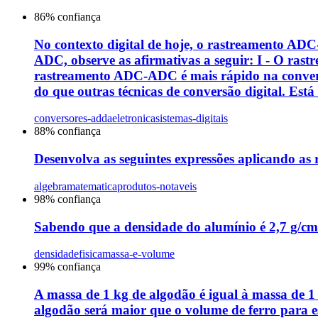
86
% confiança
No contexto digital de hoje, o rastreamento AD
ADC, observe as afirmativas a seguir: I - O rast
rastreamento ADC-ADC é mais rápido na conversã
do que outras técnicas de conversão digital. Está
conversores-adda
eletronica
sistemas-digitais
88
% confiança
Desenvolva as seguintes expressões aplicando as 
algebra
matematica
produtos-notaveis
98
% confiança
Sabendo que a densidade do alumínio é 2,7 g/cm
densidade
fisica
massa-e-volume
99
% confiança
A massa de 1 kg de algodão é igual à massa de 
algodão será maior que o volume de ferro para es