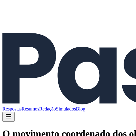
Respostas
Resumos
Redação
Simulados
Blog
O movimento coordenado dos olho