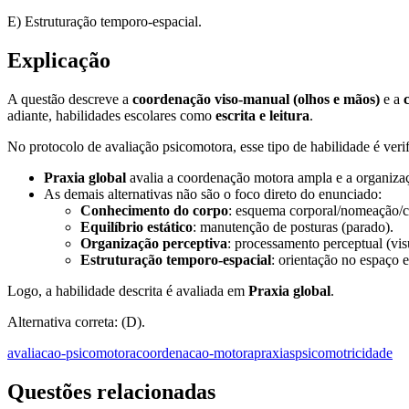
E) Estruturação temporo-espacial.
Explicação
A questão descreve a
coordenação viso-manual (olhos e mãos)
e a
adiante, habilidades escolares como
escrita e leitura
.
No protocolo de avaliação psicomotora, esse tipo de habilidade é ver
Praxia global
avalia a coordenação motora ampla e a organizaç
As demais alternativas não são o foco direto do enunciado:
Conhecimento do corpo
: esquema corporal/nomeação/co
Equilíbrio estático
: manutenção de posturas (parado).
Organização perceptiva
: processamento perceptual (vi
Estruturação temporo-espacial
: orientação no espaço e
Logo, a habilidade descrita é avaliada em
Praxia global
.
Alternativa correta: (D).
avaliacao-psicomotora
coordenacao-motora
praxias
psicomotricidade
Questões relacionadas