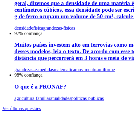
geral, dizemos que a densidade de uma matéria
centímetros cúbicos, essa densidade pode ser esc
g de ferro ocupam um volume de 50 cm³, calcule 
densidade
fisica
grandezas-fisicas
97
% confiança
Muitos países investem alto em ferrovias como m
desses modelos, leia o texto. De acordo com ess
distância que percorrerá em 3 horas e meia de v
grandezas-e-medidas
matematica
movimento-uniforme
98
% confiança
O que é a PRONAF?
agricultura-familiar
atualidades
politicas-publicas
Ver últimas questões