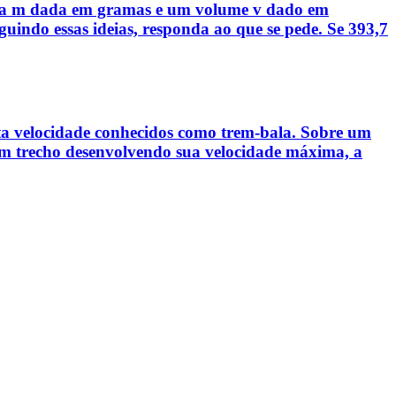
assa m dada em gramas e um volume v dado em
guindo essas ideias, responda ao que se pede. Se 393,7
alta velocidade conhecidos como trem-bala. Sobre um
 um trecho desenvolvendo sua velocidade máxima, a