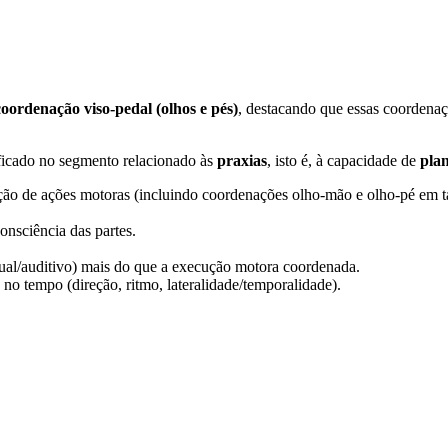
coordenação viso-pedal (olhos e pés)
, destacando que essas coordenaçõ
ificado no segmento relacionado às
praxias
, isto é, à capacidade de
pla
ão de ações motoras (incluindo coordenações olho-mão e olho-pé em ta
nsciência das partes.
sual/auditivo) mais do que a execução motora coordenada.
 no tempo (direção, ritmo, lateralidade/temporalidade).