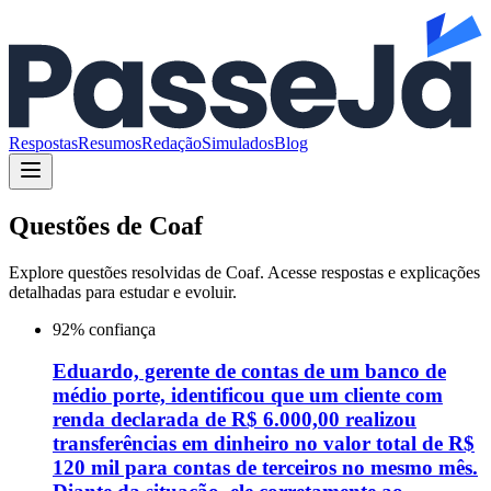
Respostas
Resumos
Redação
Simulados
Blog
Questões de
Coaf
Explore questões resolvidas de
Coaf
. Acesse respostas e explicações
detalhadas para estudar e evoluir.
92
% confiança
Eduardo, gerente de contas de um banco de
médio porte, identificou que um cliente com
renda declarada de R$ 6.000,00 realizou
transferências em dinheiro no valor total de R$
120 mil para contas de terceiros no mesmo mês.