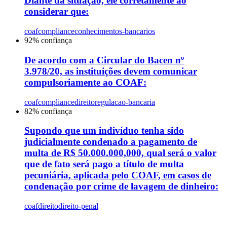
Diante da situação, ele corretamente ao
considerar que:
coaf
compliance
conhecimentos-bancarios
92
% confiança
De acordo com a Circular do Bacen nº
3.978/20, as instituições devem comunicar
compulsoriamente ao COAF:
coaf
compliance
direitoregulacao-bancaria
82
% confiança
Supondo que um indivíduo tenha sido
judicialmente condenado a pagamento de
multa de R$ 50.000.000,000, qual será o valor
que de fato será pago a título de multa
pecuniária, aplicada pelo COAF, em casos de
condenação por crime de lavagem de dinheiro:
coaf
direito
direito-penal