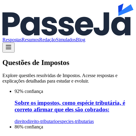
Respostas
Resumos
Redação
Simulados
Blog
Questões de
Impostos
Explore questões resolvidas de
Impostos
. Acesse respostas e
explicações detalhadas para estudar e evoluir.
92
% confiança
Sobre os impostos, como espécie tributária, é
correto afirmar que eles são cobrados:
direito
direito-tributario
especies-tributarias
86
% confiança