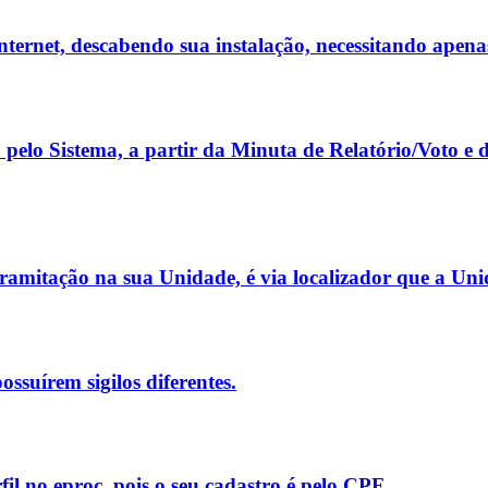
ernet, descabendo sua instalação, necessitando apenas 
 pelo Sistema, a partir da Minuta de Relatório/Voto e
mitação na sua Unidade, é via localizador que a Unida
ossuírem sigilos diferentes.
il no eproc, pois o seu cadastro é pelo CPF.