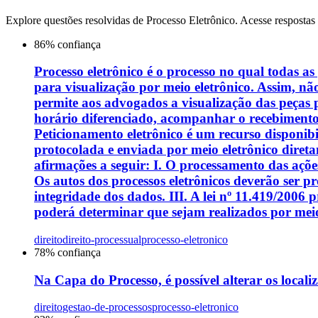
Explore questões resolvidas de
Processo Eletrônico
. Acesse respostas
86
% confiança
Processo eletrônico é o processo no qual todas as 
para visualização por meio eletrônico. Assim, não 
permite aos advogados a visualização das peças pr
horário diferenciado, acompanhar o recebimento d
Peticionamento eletrônico é um recurso disponibil
protocolada e enviada por meio eletrônico direta
afirmações a seguir: I. O processamento das ações 
Os autos dos processos eletrônicos deverão ser 
integridade dos dados. III. A lei nº 11.419/2006
poderá determinar que sejam realizados por meio 
direito
direito-processual
processo-eletronico
78
% confiança
Na Capa do Processo, é possível alterar os loca
direito
gestao-de-processos
processo-eletronico