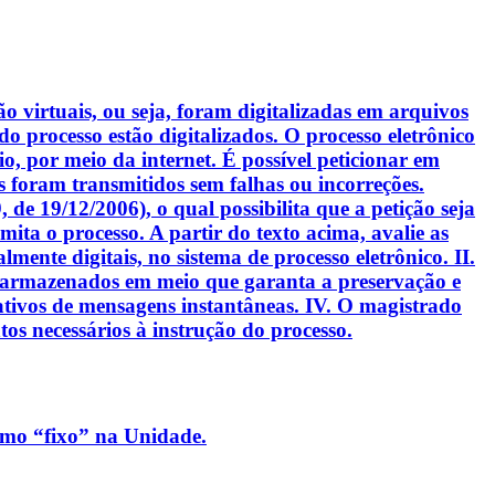
são virtuais, ou seja, foram digitalizadas em arquivos
do processo estão digitalizados. O processo eletrônico
o, por meio da internet. É possível peticionar em
s foram transmitidos sem falhas ou incorreções.
 de 19/12/2006), o qual possibilita que a petição seja
ita o processo. A partir do texto acima, avalie as
mente digitais, no sistema de processo eletrônico. II.
 e armazenados em meio que garanta a preservação e
icativos de mensagens instantâneas. IV. O magistrado
os necessários à instrução do processo.
como “fixo” na Unidade.