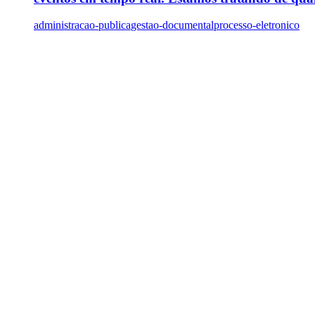
administracao-publica
gestao-documental
processo-eletronico