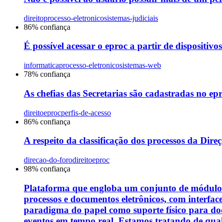
direito
processo-eletronico
sistemas-judiciais
86
% confiança
É possível acessar o eproc a partir de dispositivos 
informatica
processo-eletronico
sistemas-web
78
% confiança
As chefias das Secretarias são cadastradas n
direito
eproc
perfis-de-acesso
86
% confiança
A respeito da classificação dos processos da Dire
direcao-do-foro
direito
eproc
98
% confiança
Plataforma que engloba um conjunto de módulos 
processos e documentos eletrônicos, com interface
paradigma do papel como suporte físico para do
eventos em tempo real. Estamos tratando de qual