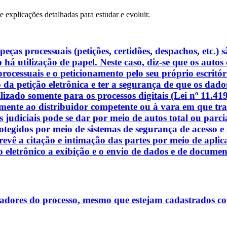
 e explicações detalhadas para estudar e evoluir.
peças processuais (petições, certidões, despachos, etc.) 
há utilização de papel. Neste caso, diz‑se que os autos 
ocessuais e o peticionamento pelo seu próprio escritóri
a petição eletrônica e ter a segurança de que os dado
izado somente para os processos digitais (Lei nº 11.419,
mente ao distribuidor competente ou à vara em que tram
judiciais pode se dar por meio de autos total ou parcial
protegidos por meio de sistemas de segurança de acesso
 prevê a citação e intimação das partes por meio de apl
eletrônico a exibição e o envio de dados e de document
lizadores do processo, mesmo que estejam cadastrados 