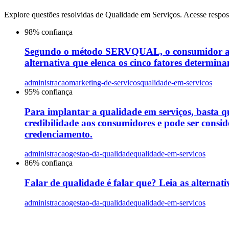
Explore questões resolvidas de
Qualidade em Serviços
. Acesse respos
98
% confiança
Segundo o método SERVQUAL, o consumidor avalia
alternativa que elenca os cinco fatores determ
administracao
marketing-de-servicos
qualidade-em-servicos
95
% confiança
Para implantar a qualidade em serviços, basta q
credibilidade aos consumidores e pode ser cons
credenciamento.
administracao
gestao-da-qualidade
qualidade-em-servicos
86
% confiança
Falar de qualidade é falar que? Leia as alternati
administracao
gestao-da-qualidade
qualidade-em-servicos