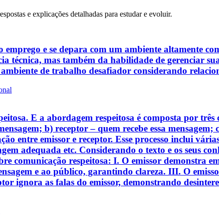
respostas e explicações detalhadas para estudar e evoluir.
 emprego e se depara com um ambiente altamente compet
a técnica, mas também da habilidade de gerenciar sua
e ambiente de trabalho desafiador considerando relaci
onal
eitosa. E a abordagem respeitosa é composta por três
 mensagem; b) receptor – quem recebe essa mensagem; 
ão entre emissor e receptor. Esse processo inclui vária
agem adequada etc. Considerando o texto e os seus con
obre comunicação respeitosa: I. O emissor demonstra emp
agem e ao público, garantindo clareza. III. O emissor 
ptor ignora as falas do emissor, demonstrando desintere