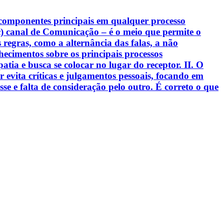
 componentes principais em qualquer processo
c) canal de Comunicação – é o meio que permite o
s regras, como a alternância das falas, a não
hecimentos sobre os principais processos
tia e busca se colocar no lugar do receptor. II. O
evita críticas e julgamentos pessoais, focando em
sse e falta de consideração pelo outro. É correto o que