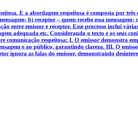
eitosa. E a abordagem respeitosa é composta por três
 mensagem; b) receptor – quem recebe essa mensagem; 
ão entre emissor e receptor. Esse processo inclui vária
agem adequada etc. Considerando o texto e os seus con
bre comunicação respeitosa: I. O emissor demonstra empa
agem e ao público, garantindo clareza. III. O emissor 
ptor ignora as falas do emissor, demonstrando desintere