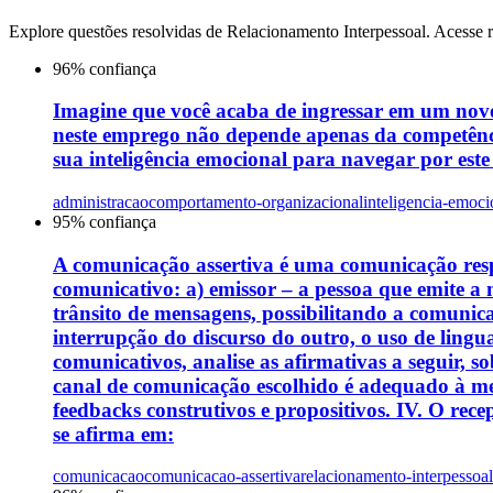
Explore questões resolvidas de
Relacionamento Interpessoal
. Acesse 
96
% confiança
Imagine que você acaba de ingressar em um novo
neste emprego não depende apenas da competênci
sua inteligência emocional para navegar por est
administracao
comportamento-organizacional
inteligencia-emoci
95
% confiança
A comunicação assertiva é uma comunicação resp
comunicativo: a) emissor – a pessoa que emite a
trânsito de mensagens, possibilitando a comunicaç
interrupção do discurso do outro, o uso de lingu
comunicativos, analise as afirmativas a seguir, s
canal de comunicação escolhido é adequado à mens
feedbacks construtivos e propositivos. IV. O rece
se afirma em:
comunicacao
comunicacao-assertiva
relacionamento-interpessoal