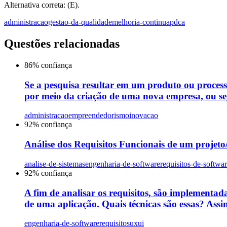
Alternativa correta: (E).
administracao
gestao-da-qualidade
melhoria-continua
pdca
Questões relacionadas
86
% confiança
Se a pesquisa resultar em um produto ou proces
por meio da criação de uma nova empresa, ou sej
administracao
empreendedorismo
inovacao
92
% confiança
Análise dos Requisitos Funcionais de um projeto/s
analise-de-sistemas
engenharia-de-software
requisitos-de-softwa
92
% confiança
A fim de analisar os requisitos, são implementada
de uma aplicação. Quais técnicas são essas? Assin
engenharia-de-software
requisitos
uxui