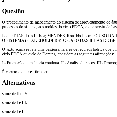
Questão
O procedimento de mapeamento do sistema de aproveitamento de água 
processos do sistema, aos moldes do ciclo PDCA, e que serviu de base 
Fonte: DIAS, Luís Lisboa; MENDES, Ronaldo Lopes. O
O SISTEMA (STAKEHOLDERS)–O CASO DAS ILHAS DE BELÉM E REGI
O texto acima retrata uma pesquisa na área de recursos hídrica que u
ciclo PDCA ou ciclo de Deming, considere as seguintes afirmações:
I - Promoção da melhoria contínua. II - Análise de riscos. III - Prom
É correto o que se afirma em:
Alternativas
somente II e IV.
somente I e III.
somente I e II.