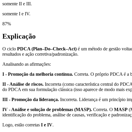
somente II e III.
somente I e IV.
87
%
Explicação
O ciclo
PDCA (Plan–Do–Check–Act)
é um método de gestão volta
resultados e ação corretiva/padronização.
Analisando as afirmações:
I - Promoção da melhoria contínua.
Correta. O próprio PDCA é a b
II - Análise de riscos.
Incorreta (como característica central do PDC
do PDCA em sua formulação clássica (isso aparece de modo mais explí
III - Promoção da liderança.
Incorreta. Liderança é um princípio im
IV - Análise e solução de problemas (MASP).
Correta. O
MASP
(M
identificação do problema, análise de causas, verificação e padronizaç
Logo, estão corretas
I e IV
.