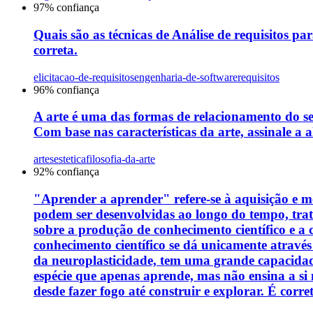
97
% confiança
Quais são as técnicas de Análise de requisitos par
correta.
elicitacao-de-requisitos
engenharia-de-software
requisitos
96
% confiança
A arte é uma das formas de relacionamento do s
Com base nas características da arte, assinale a a
artes
estetica
filosofia-da-arte
92
% confiança
"Aprender a aprender" refere-se à aquisição e me
podem ser desenvolvidas ao longo do tempo, tra
sobre a produção de conhecimento científico e a
conhecimento científico se dá unicamente através
da neuroplasticidade, tem uma grande capacidade
espécie que apenas aprende, mas não ensina a si
desde fazer fogo até construir e explorar. É corre