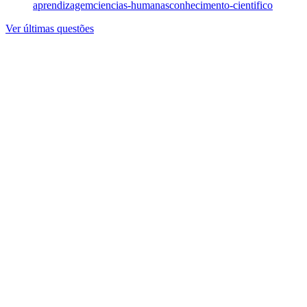
aprendizagem
ciencias-humanas
conhecimento-cientifico
Ver últimas questões