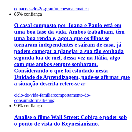
equacoes-do-2o-grau
funcoes
matematica
86
% confiança
O casal composto por Joana e Paulo está em
uma boa fase da vida. Ambos trabalham, têm
uma boa renda e, agora que os filhos se
tornaram independentes e saíram de casa, já
podem começar a planejar a sua tão sonhada
segunda lua de mel, dessa vez na Itália, algo
com que ambos sempre sonharam.
Considerando o que foi estudado nesta
Unidade de Aprendizagem, pode-se afirmar que
a situação descrita refere-se a:
ciclo-de-vida-familiar
comportamento-do-
consumidor
marketing
90
% confiança
Analise o filme Wall Street: Cobiça e poder sob
o ponto de vista do Keynesianismo.