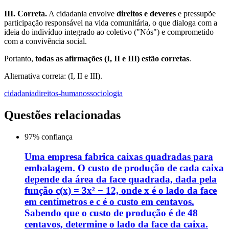
III. Correta.
A cidadania envolve
direitos e deveres
e pressupõe
participação responsável na vida comunitária, o que dialoga com a
ideia do indivíduo integrado ao coletivo ("Nós") e comprometido
com a convivência social.
Portanto,
todas as afirmações (I, II e III) estão corretas
.
Alternativa correta: (I, II e III).
cidadania
direitos-humanos
sociologia
Questões relacionadas
97
% confiança
Uma empresa fabrica caixas quadradas para
embalagem. O custo de produção de cada caixa
depende da área da face quadrada, dada pela
função c(x) = 3x² − 12, onde x é o lado da face
em centímetros e c é o custo em centavos.
Sabendo que o custo de produção é de 48
centavos, determine o lado da face da caixa.