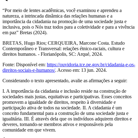
“Por meio de lentes acadêmicas, você examinou e aprendeu a
natureza, a intrincada dinâmica das relações humanas e a
importância da cidadania na promoção de uma sociedade justa e
inclusiva, pois o Nós traz todos para a coletividade e para a vivência
em paz” Bretas (2024).
BRETAS, Hugo Rios; CERQUEIRA, Marcone Costa. Estudo
Contemporâneo e Transversal: relações étnico-raciais, cultura e
direitos humanos. - Florianópolis, SC: Arqué, 2024.
Fonte: Disponível em:
https://ouvidoria.tce.pe.gov.br/cidadania-e-os-
direitos-sociais-e-humanos/
. Acesso em: 13 jun. 2024.
Considerando o texto apresentado, avalie as afirmações a seguir:
I. A importância da cidadania e inclusão reside na construção de
sociedades mais justas, equitativas e participativas. Esses conceitos
promovem a igualdade de direitos, respeito à diversidade e
participação ativa de todos na sociedade. II. A cidadania é um
conceito fundamental para a construção de uma sociedade justa e
igualitária. III. É através dela que os indivíduos adquirem direitos e
deveres, tornando-se membros ativos e responsáveis pela
comunidade em que vivem.