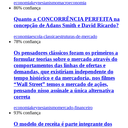
economia
keynesianismo
macroeconomia
86
% confiança
Quanto a CONCORRÊNCIA PERFEITA na
concepção de Adans Smith e David Ricardo?
economia
escola-classica
estruturas-de-mercado
78
% confiança
Os pensadores clássicos foram os primeiros a
formular teorias sobre o mercado através do
comportamentos das linhas de ofertas e
demandas, que existiriam independente do
tempo histórico e da mercadoria, nos filmes
“Wall Street” temos o mercado de ações,
pensando nisso assinale a única alternativa
correta
economia
keynesianismo
mercado-financeiro
93
% confiança
O modelo de receita é parte integrante dos