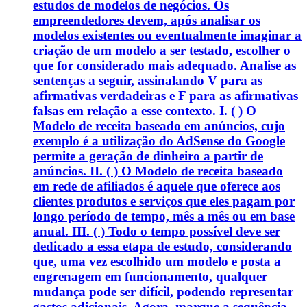
estudos de modelos de negócios. Os
empreendedores devem, após analisar os
modelos existentes ou eventualmente imaginar a
criação de um modelo a ser testado, escolher o
que for considerado mais adequado. Analise as
sentenças a seguir, assinalando V para as
afirmativas verdadeiras e F para as afirmativas
falsas em relação a esse contexto. I. ( ) O
Modelo de receita baseado em anúncios, cujo
exemplo é a utilização do AdSense do Google
permite a geração de dinheiro a partir de
anúncios. II. ( ) O Modelo de receita baseado
em rede de afiliados é aquele que oferece aos
clientes produtos e serviços que eles pagam por
longo período de tempo, mês a mês ou em base
anual. III. ( ) Todo o tempo possível deve ser
dedicado a essa etapa de estudo, considerando
que, uma vez escolhido um modelo e posta a
engrenagem em funcionamento, qualquer
mudança pode ser difícil, podendo representar
gastos adicionais. Agora, marque a sequência