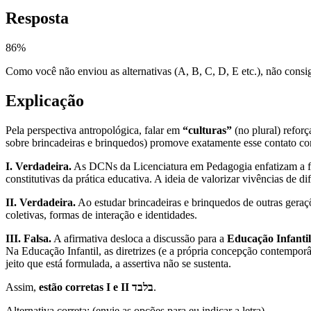
Resposta
86
%
Como você não enviou as alternativas (A, B, C, D, E etc.), não consigo
Explicação
Pela perspectiva antropológica, falar em
“culturas”
(no plural) reforç
sobre brincadeiras e brinquedos) promove exatamente esse contato com
I. Verdadeira.
As DCNs da Licenciatura em Pedagogia enfatizam a 
constitutivas da prática educativa. A ideia de valorizar vivências de d
II. Verdadeira.
Ao estudar brincadeiras e brinquedos de outras gera
coletivas, formas de interação e identidades.
III. Falsa.
A afirmativa desloca a discussão para a
Educação Infantil
Na Educação Infantil, as diretrizes (e a própria concepção contempor
jeito que está formulada, a assertiva não se sustenta.
Assim,
estão corretas I e II בלבד
.
Alternativa correta: (envie as opções para eu indicar a letra).