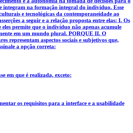
cimento e a autonomia na tomada de decisões para o
e integram na formação integral do indivíduo. Esse
 culturais e tecnológicas da contemporaneidade ao
rções a seguir e a relação proposta entre elas: I. Os
e eles permite que o indivíduo não apenas acumule
osamente em um mundo plural. PORQUE II. O
s representam aspectos sociais e subjetivos que,
sinale a opção correta:
se em que é realizada, exceto:
entar os requisitos para a interface e a usabilidade