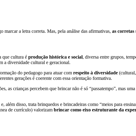
 marcar a letra correta. Mas, pela análise das afirmativas,
as corretas 
a que cultura é
produção histórica e social
, diversa entre grupos, tem
 a diversidade cultural e geracional.
formação do pedagogo para atuar com
respeito à diversidade
(cultural
iferentes gerações é coerente com essa orientação formativa.
ções, as crianças percebem que brincar não é só “passatempo”, mas um
e, além disso, trata brinquedos e brincadeiras como “meios para ensina
ânea de currículo) valorizam
brincar como eixo estruturante da exper