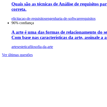
Quais são as técnicas de Análise de requisitos par
correta.
elicitacao-de-requisitos
engenharia-de-software
requisitos
96
% confiança
A arte é uma das formas de relacionamento do s
Com base nas características da arte, assinale a a
artes
estetica
filosofia-da-arte
Ver últimas questões