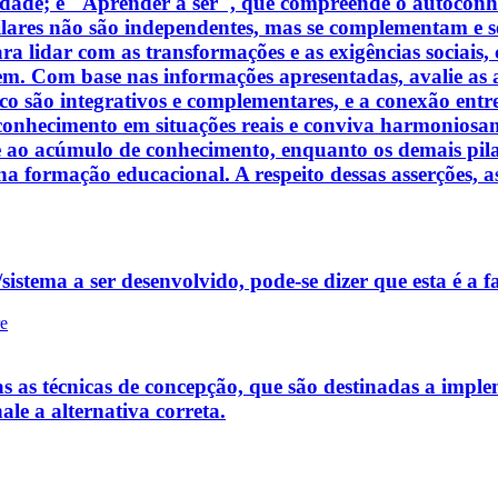
de; e "Aprender a ser", que compreende o autoconhe
pilares não são independentes, mas se complementam e s
 lidar com as transformações e as exigências sociais,
 Com base nas informações apresentadas, avalie as asse
co são integrativos e complementares, e a conexão entr
 conhecimento em situações reais e conviva harmoni
ao acúmulo de conhecimento, enquanto os demais pilare
a formação educacional. A respeito dessas asserções, as
istema a ser desenvolvido, pode-se dizer que esta é a fa
re
s as técnicas de concepção, que são destinadas a implem
ale a alternativa correta.