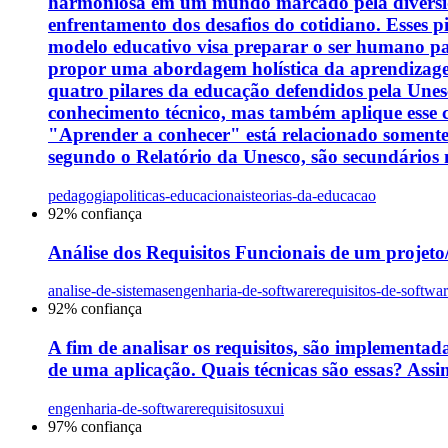
harmoniosa em um mundo marcado pela diversida
enfrentamento dos desafios do cotidiano. Esses 
modelo educativo visa preparar o ser humano para
propor uma abordagem holística da aprendizagem.
quatro pilares da educação defendidos pela Unes
conhecimento técnico, mas também aplique esse
"Aprender a conhecer" está relacionado somente 
segundo o Relatório da Unesco, são secundários n
pedagogia
politicas-educacionais
teorias-da-educacao
92
% confiança
Análise dos Requisitos Funcionais de um projeto/s
analise-de-sistemas
engenharia-de-software
requisitos-de-softwa
92
% confiança
A fim de analisar os requisitos, são implementada
de uma aplicação. Quais técnicas são essas? Assin
engenharia-de-software
requisitos
uxui
97
% confiança