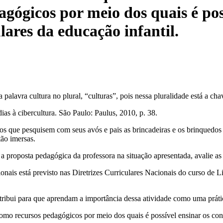
gógicos por meio dos quais é pos
ulares da educação infantil.
 palavra cultura no plural, “culturas”, pois nessa pluralidade está a ch
s à cibercultura. São Paulo: Paulus, 2010, p. 38.
 que pesquisem com seus avós e pais as brincadeiras e os brinquedos 
tão imersas.
a proposta pedagógica da professora na situação apresentada, avalie as 
acionais está previsto nas Diretrizes Curriculares Nacionais do curso d
ontribui para que aprendam a importância dessa atividade como uma prátic
omo recursos pedagógicos por meio dos quais é possível ensinar os conte