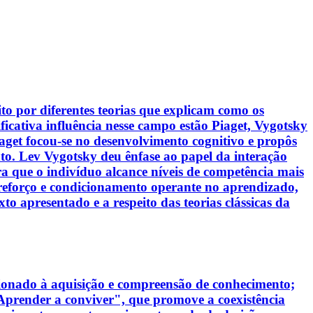
o por diferentes teorias que explicam como os
icativa influência nesse campo estão Piaget, Vygotsky
aget focou-se no desenvolvimento cognitivo e propôs
to. Lev Vygotsky deu ênfase ao papel da interação
a que o indivíduo alcance níveis de competência mais
 reforço e condicionamento operante no aprendizado,
 apresentado e a respeito das teorias clássicas da
cionado à aquisição e compreensão de conhecimento;
"Aprender a conviver", que promove a coexistência