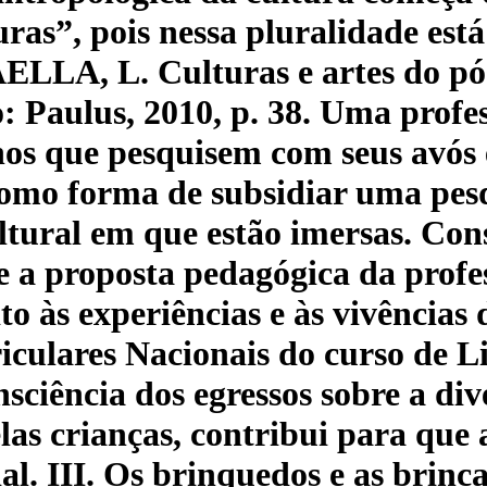
uras”, pois nessa pluralidade es
ELLA, L. Culturas e artes do p
o: Paulus, 2010, p. 38. Uma profe
s que pesquisem com seus avós e 
como forma de subsidiar uma pesq
tural em que estão imersas. Cons
e a proposta pedagógica da profe
ito às experiências e às vivências 
rriculares Nacionais do curso de
sciência dos egressos sobre a div
elas crianças, contribui para qu
l. III. Os brinquedos e as brinca