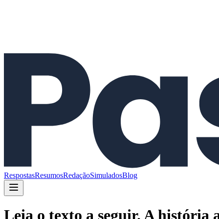
Respostas
Resumos
Redação
Simulados
Blog
Leia o texto a seguir. A históri