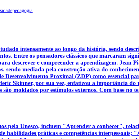
rsidade
pedagogia
dado intensamente ao longo da história, sendo descrit
tos. Entre os pensadores clássicos que marcaram signif
 para descrever e compreender a aprendizagem. Jean Pi
os, sendo mediada pela construção ativa do conhecimen
a de Desenvolvimento Proximal (ZDP) como essencial par
ric Skinner, por sua vez, enfatizou a importância do
ão moldados por estímulos externos. Com base no texto
tos pela Unesco, incluem "Aprender a conhecer", rela
e habilidades práticas e competências interpessoais; 