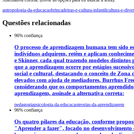
antropologia-da-educacao
brincadeiras-e-cultura-infantil
cultura-e-dive
Questões relacionadas
96
% confiança
O processo de aprendizagem humana tem sido estu
indivíduos adquirem, retêm e aplicam conhecimen
e Skinner, cada qual trazendo modelos distintos
que a aprendizagem ocorre por estágios sucessiv
social e cultural, destacando o conceito de Zon
elevados com ajuda de mediadores. Burrhus Frede
considerando que os comportamentos aprendidos s
aprendizagem, assinale a alternativa correta:
pedagogia
psicologia-da-educacao
teorias-da-aprendizagem
96
% confiança
Os quatro pilares da educação, conforme propos
"Aprender a fazer", focado no desenvolvimento d