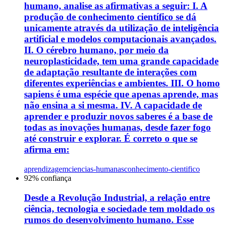
humano, analise as afirmativas a seguir: I. A
produção de conhecimento científico se dá
unicamente através da utilização de inteligência
artificial e modelos computacionais avançados.
II. O cérebro humano, por meio da
neuroplasticidade, tem uma grande capacidade
de adaptação resultante de interações com
diferentes experiências e ambientes. III. O homo
sapiens é uma espécie que apenas aprende, mas
não ensina a si mesma. IV. A capacidade de
aprender e produzir novos saberes é a base de
todas as inovações humanas, desde fazer fogo
até construir e explorar. É correto o que se
afirma em:
aprendizagem
ciencias-humanas
conhecimento-cientifico
92
% confiança
Desde a Revolução Industrial, a relação entre
ciência, tecnologia e sociedade tem moldado os
rumos do desenvolvimento humano. Esse