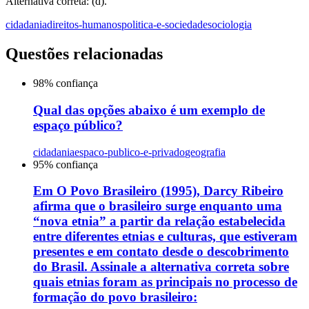
Alternativa correta: (d).
cidadania
direitos-humanos
politica-e-sociedade
sociologia
Questões relacionadas
98
% confiança
Qual das opções abaixo é um exemplo de
espaço público?
cidadania
espaco-publico-e-privado
geografia
95
% confiança
Em O Povo Brasileiro (1995), Darcy Ribeiro
afirma que o brasileiro surge enquanto uma
“nova etnia” a partir da relação estabelecida
entre diferentes etnias e culturas, que estiveram
presentes e em contato desde o descobrimento
do Brasil. Assinale a alternativa correta sobre
quais etnias foram as principais no processo de
formação do povo brasileiro: