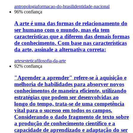
antropologia
formacao-do-brasil
identidade-nacional
96
% confiança
A arte é uma das formas de relacionamento do
ser humano com o mundo, mas ela tem
características que a diferem das demais formas
de conhecimento. Com base nas características
da arte, assinale a alternativa correta:
artes
estetica
filosofia-da-arte
92
% confiança
"Aprender a aprender" refere-se à aquisição e
melhoria de habilidades para absorver novos
conhecimentos de maneira eficiente, utilizando
estratégias que podem ser desenvolvidas ao
longo do tempo, trata-se de uma competência
vital para o sucesso em todos os campos.
Considerando o dado fragmento de texto sobre
a produção de conhecimento científico e a
capacidade de aprendizado e adaptação do ser