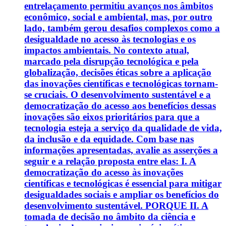
entrelaçamento permitiu avanços nos âmbitos
econômico, social e ambiental, mas, por outro
lado, também gerou desafios complexos como a
desigualdade no acesso às tecnologias e os
impactos ambientais. No contexto atual,
marcado pela disrupção tecnológica e pela
globalização, decisões éticas sobre a aplicação
das inovações científicas e tecnológicas tornam-
se cruciais. O desenvolvimento sustentável e a
democratização do acesso aos benefícios dessas
inovações são eixos prioritários para que a
tecnologia esteja a serviço da qualidade de vida,
da inclusão e da equidade. Com base nas
informações apresentadas, avalie as asserções a
seguir e a relação proposta entre elas: I. A
democratização do acesso às inovações
científicas e tecnológicas é essencial para mitigar
desigualdades sociais e ampliar os benefícios do
desenvolvimento sustentável. PORQUE II. A
tomada de decisão no âmbito da ciência e