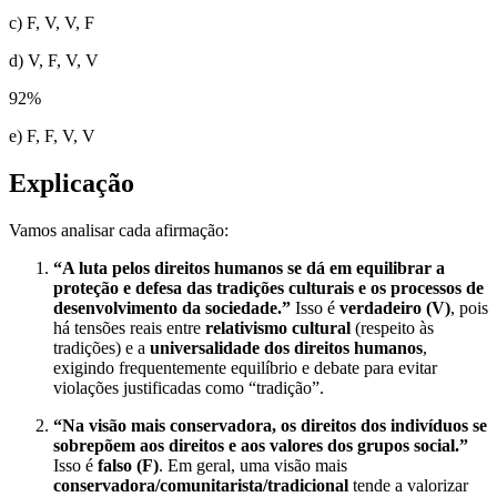
c) F, V, V, F
d) V, F, V, V
92
%
e) F, F, V, V
Explicação
Vamos analisar cada afirmação:
“A luta pelos direitos humanos se dá em equilibrar a
proteção e defesa das tradições culturais e os processos de
desenvolvimento da sociedade.”
Isso é
verdadeiro (V)
, pois
há tensões reais entre
relativismo cultural
(respeito às
tradições) e a
universalidade dos direitos humanos
,
exigindo frequentemente equilíbrio e debate para evitar
violações justificadas como “tradição”.
“Na visão mais conservadora, os direitos dos indivíduos se
sobrepõem aos direitos e aos valores dos grupos social.”
Isso é
falso (F)
. Em geral, uma visão mais
conservadora/comunitarista/tradicional
tende a valorizar