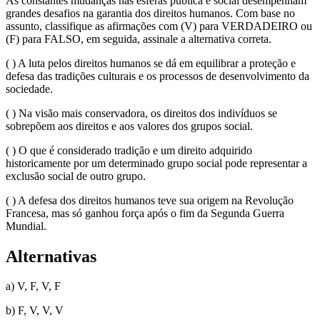
As constantes mudanças nas esferas pública e social desempenham
grandes desafios na garantia dos direitos humanos. Com base no
assunto, classifique as afirmações com (V) para VERDADEIRO ou
(F) para FALSO, em seguida, assinale a alternativa correta.
( ) A luta pelos direitos humanos se dá em equilibrar a proteção e
defesa das tradições culturais e os processos de desenvolvimento da
sociedade.
( ) Na visão mais conservadora, os direitos dos indivíduos se
sobrepõem aos direitos e aos valores dos grupos social.
( ) O que é considerado tradição e um direito adquirido
historicamente por um determinado grupo social pode representar a
exclusão social de outro grupo.
( ) A defesa dos direitos humanos teve sua origem na Revolução
Francesa, mas só ganhou força após o fim da Segunda Guerra
Mundial.
Alternativas
a) V, F, V, F
b) F, V, V, V