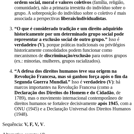
ordem social, moral e valores coletivos
(família, religião,
comunidade), não a primazia irrestrita do indivíduo sobre o
grupo. A sobreposição do indivíduo sobre o coletivo é mais
associada a perspectivas
liberais/individualistas
.
“O que é considerado tradição e um direito adquirido
historicamente por um determinado grupo social pode
representar a exclusão social de outro grupo.”
Isso é
verdadeiro (V)
, porque práticas tradicionais ou privilégios
historicamente consolidados podem funcionar como
mecanismos de
discriminação/exclusão
para outros grupos
(ex.: minorias, mulheres, grupos racializados).
“A defesa dos direitos humanos teve sua origem na
Revolução Francesa, mas só ganhou força após o fim da
Segunda Guerra Mundial.”
Isso é
verdadeiro (V)
: há
marcos importantes na Revolução Francesa (como a
Declaração dos Direitos do Homem e do Cidadão
, de
1789), mas o movimento internacional contemporâneo de
direitos humanos se fortalece decisivamente
após 1945
, com a
ONU (1945) e a Declaração Universal dos Direitos Humanos
(1948).
Sequência:
V, F, V, V
.