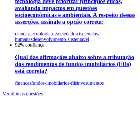
tecnologia deve priorizar princípios éticos,
avaliando impactos em questões
socioeconômicas e ambientais. A respeito dessas
asserções, assinale a opção correta:
ciencia-tecnologia-e-sociedade-cts
ciencias-
humanas
desenvolvimento-sustentavel
92
% confiança
Qual das afirmações abaixo sobre a tributação
dos rendimentos de fundos imobiliários (FIIs)
está correta?
financas
fundos-imobiliarios-fiis
investimentos
Ver últimas questões