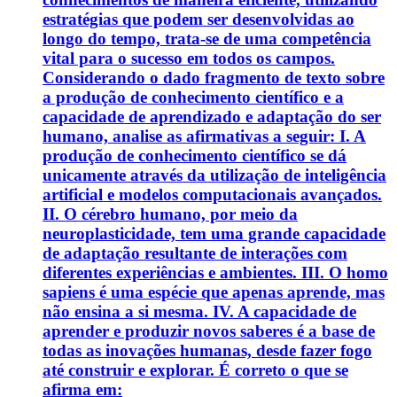
estratégias que podem ser desenvolvidas ao
longo do tempo, trata-se de uma competência
vital para o sucesso em todos os campos.
Considerando o dado fragmento de texto sobre
a produção de conhecimento científico e a
capacidade de aprendizado e adaptação do ser
humano, analise as afirmativas a seguir: I. A
produção de conhecimento científico se dá
unicamente através da utilização de inteligência
artificial e modelos computacionais avançados.
II. O cérebro humano, por meio da
neuroplasticidade, tem uma grande capacidade
de adaptação resultante de interações com
diferentes experiências e ambientes. III. O homo
sapiens é uma espécie que apenas aprende, mas
não ensina a si mesma. IV. A capacidade de
aprender e produzir novos saberes é a base de
todas as inovações humanas, desde fazer fogo
até construir e explorar. É correto o que se
afirma em: