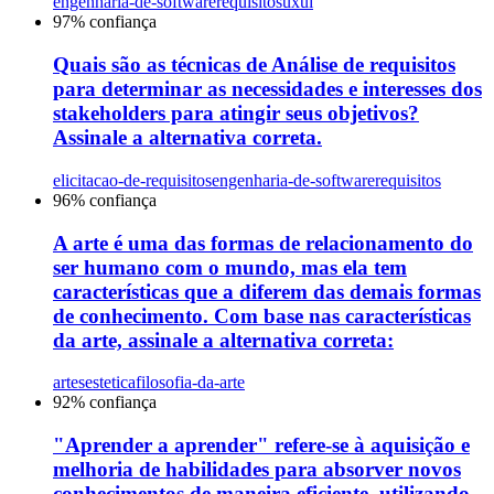
engenharia-de-software
requisitos
uxui
97
% confiança
Quais são as técnicas de Análise de requisitos
para determinar as necessidades e interesses dos
stakeholders para atingir seus objetivos?
Assinale a alternativa correta.
elicitacao-de-requisitos
engenharia-de-software
requisitos
96
% confiança
A arte é uma das formas de relacionamento do
ser humano com o mundo, mas ela tem
características que a diferem das demais formas
de conhecimento. Com base nas características
da arte, assinale a alternativa correta:
artes
estetica
filosofia-da-arte
92
% confiança
"Aprender a aprender" refere-se à aquisição e
melhoria de habilidades para absorver novos
conhecimentos de maneira eficiente, utilizando