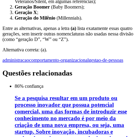
Veteranos/Silent, em algumas referências);
Geração Boomer
(Baby Boomers);
Geração X
;
Geração do Milênio
(Millennials).
Entre as alternativas, apenas a letra
(a)
lista exatamente essas quatro
gerações, sem inserir outras nomenclaturas não usadas nessa divisão
(como “geração D”, “W” ou “Z”).
Alternativa correta: (a).
administracao
comportamento-organizacional
gestao-de-pessoas
Questões relacionadas
86
% confiança
Se a pesquisa resultar em um produto ou
processo inovador que possua potencial
comercial, uma das formas de introduzir esse
conhecimento no mercado é por meio da
criação de uma nova empresa, ou seja, uma
startup. Sobre inovação, incubadoras e