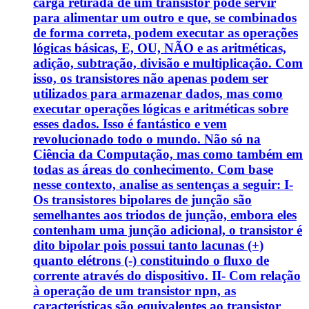
carga retirada de um transistor pode servir
para alimentar um outro e que, se combinados
de forma correta, podem executar as operações
lógicas básicas, E, OU, NÃO e as aritméticas,
adição, subtração, divisão e multiplicação. Com
isso, os transistores não apenas podem ser
utilizados para armazenar dados, mas como
executar operações lógicas e aritméticas sobre
esses dados. Isso é fantástico e vem
revolucionado todo o mundo. Não só na
Ciência da Computação, mas como também em
todas as áreas do conhecimento. Com base
nesse contexto, analise as sentenças a seguir: I-
Os transistores bipolares de junção são
semelhantes aos triodos de junção, embora eles
contenham uma junção adicional, o transistor é
dito bipolar pois possui tanto lacunas (+)
quanto elétrons (-) constituindo o fluxo de
corrente através do dispositivo. II- Com relação
à operação de um transistor npn, as
características são equivalentes ao transistor