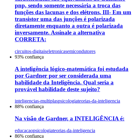
pnp, sendo somente necessária a troca das
funções das lacunas e dos elétrons. III- Em um
transistor uma das junções é polarizada
diretamente enquanto a outra é polarizada
inversamente. Assinale a alternativa
CORRETA:
circuitos-digitais
eletronica
semicondutores
93
% confiança
A inteligência lógico-matemática foi estudada
por Gardner por ser considerada uma
habilidade da Inteligência. Qual seria a
provável habilidade deste sujeito?
inteligencias-multiplas
psicologia
teorias-da-inteligencia
88
% confiança
Na visão de Gardner, a INTELIGÊNCIA é:
educacao
psicologia
teorias-da-inteligencia
86
% confiança