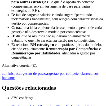
para outras estratégias
”, o que é o oposto do conceito
(competências servem justamente de base para várias
estratégias de RH).
B
: fala de cargos e salários e ainda sugere “permitindo
reclamatórias trabalhistas”, sem relação com características da
gestão por competências.
C
: traz uma ideia equivocada (crescimento depender de cada
gestor) e não descreve o modelo por competências.
D
: diz que os assuntos não ajudariam no ambiente de
trabalho, o que não caracteriza gestão por competências.
E
: relaciona
RH estratégico
com práticas típicas do modelo,
citando explicitamente
Remuneração por Competências
e
Remuneração por Habilidades
, alinhadas à gestão por
competências.
Alternativa correta: (E).
administracao
gestao-de-pessoas
gestao-por-competencias
recursos-
humanos
Questões relacionadas
82
% confiança