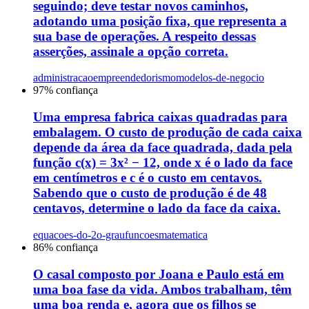
seguindo; deve testar novos caminhos,
adotando uma posição fixa, que representa a
sua base de operações. A respeito dessas
asserções, assinale a opção correta.
administracao
empreendedorismo
modelos-de-negocio
97
% confiança
Uma empresa fabrica caixas quadradas para
embalagem. O custo de produção de cada caixa
depende da área da face quadrada, dada pela
função c(x) = 3x² − 12, onde x é o lado da face
em centímetros e c é o custo em centavos.
Sabendo que o custo de produção é de 48
centavos, determine o lado da face da caixa.
equacoes-do-2o-grau
funcoes
matematica
86
% confiança
O casal composto por Joana e Paulo está em
uma boa fase da vida. Ambos trabalham, têm
uma boa renda e, agora que os filhos se