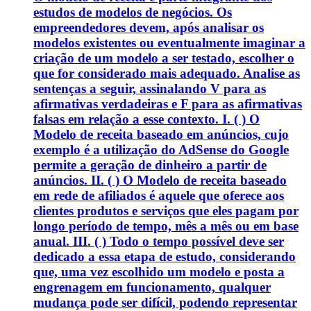
estudos de modelos de negócios. Os
empreendedores devem, após analisar os
modelos existentes ou eventualmente imaginar a
criação de um modelo a ser testado, escolher o
que for considerado mais adequado. Analise as
sentenças a seguir, assinalando V para as
afirmativas verdadeiras e F para as afirmativas
falsas em relação a esse contexto. I. ( ) O
Modelo de receita baseado em anúncios, cujo
exemplo é a utilização do AdSense do Google
permite a geração de dinheiro a partir de
anúncios. II. ( ) O Modelo de receita baseado
em rede de afiliados é aquele que oferece aos
clientes produtos e serviços que eles pagam por
longo período de tempo, mês a mês ou em base
anual. III. ( ) Todo o tempo possível deve ser
dedicado a essa etapa de estudo, considerando
que, uma vez escolhido um modelo e posta a
engrenagem em funcionamento, qualquer
mudança pode ser difícil, podendo representar