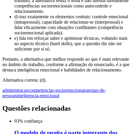
trabalho, a alternativa reduz o tema e não aborda diretamente
competências socioemocionais como autocontrole e
relacionamento.
d) traz exatamente os elementos centrais: controle emocional
(intrapessoal), capacidade de relacionar-se (interpessoal) e
lidar eficazmente com situações conflitantes (competência
socioemocional aplicada).
e) fala em reforçar saber e aprimorar técnicas, voltando mais
ao aspecto técnico (hard skills), que a questão diz não ser
suficiente por si só.
Portanto, a alternativa que melhor responde ao que é mais relevante
no âmbito do trabalho, conforme a afirmação do enunciado, é a que
destaca inteligência emocional e habilidades de relacionamento.
Alternativa correta: (d).
administracao
competencias-socioemocionais
gestao-de-
pessoas
inteligencia-emocional
Questões relacionadas
93
% confiança
O modelo de receita é parte integrante dos