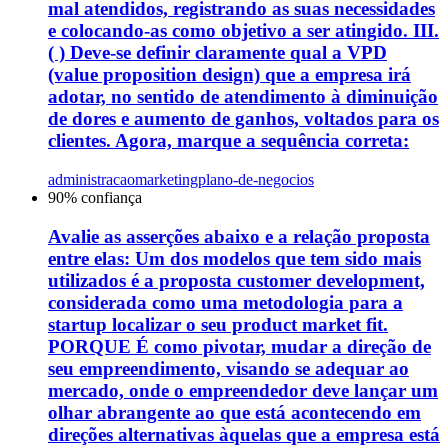
mal atendidos, registrando as suas necessidades
e colocando-as como objetivo a ser atingido. III.
( ) Deve-se definir claramente qual a VPD
(value proposition design) que a empresa irá
adotar, no sentido de atendimento à diminuição
de dores e aumento de ganhos, voltados para os
clientes. Agora, marque a sequência correta:
administracao
marketing
plano-de-negocios
90
% confiança
Avalie as asserções abaixo e a relação proposta
entre elas: Um dos modelos que tem sido mais
utilizados é a proposta customer development,
considerada como uma metodologia para a
startup localizar o seu product market fit.
PORQUE É como pivotar, mudar a direção de
seu empreendimento, visando se adequar ao
mercado, onde o empreendedor deve lançar um
olhar abrangente ao que está acontecendo em
direções alternativas àquelas que a empresa está