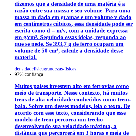
dizemos que a densidade de uma matéria é a
razão entre sua massa e seu volume. Para uma
massa m dada em gramas e um volume v dado
em centímetros cúbicos, essa densidade pode ser
escrita como d = m/v, com a unidade expressa
em g/cm³. Seguindo essas ideias, responda ao
que se pede. Se 393,7 g de ferro ocupam um
volume de 50 cm³, calcule a densidade desse
material.
densidade
fisica
grandezas-fisicas
97
% confiança
Muitos países investem alto em ferrovias como
meio de transporte. Nesse contexto, há muitos
trens de alta velocidade conhecidos como trem-
bala. Sobre um desses modelos, leia o texto. De
acordo com esse texto, considerando que esse
modelo de trem percorra um trecho
desenvolvendo sua velocidade máxima, a
distância que percorrerá em 3 horas e meia de