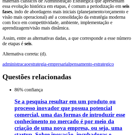
materiais clássicos de Administração Estratégica que apresentam
essa evolução histórica em etapas, é comum a periodização em
seis
fases
, indo de abordagens mais iniciais (planejamento/orçamento e
visão mais operacional) até a consolidação da estratégia moderna
com foco em competitividade, ambiente, implementação e
aprendizagem/visão mais dinâmica.
Assim, entre as alternativas dadas, a que corresponde a esse número
de etapas é
seis
.
Alternativa correta: (d).
administracao
estrategia-empresarial
pensamento-estrategico
Questões relacionadas
86
% confiança
Se a pesquisa resultar em um produto ou
processo inovador que possua potencial
comercial, uma das formas de introduzir esse
conhecimento no mercado é por meio da
criação de uma nova empresa, ou seja, uma
startup. Sobre inovação, incubadoras e