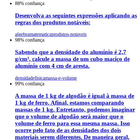
88
% confiança
Desenvolva as seguintes expressões aplicando as
regras dos produtos notáveis:
algebra
matematica
produtos-notaveis
98
% confiança
Sabendo que a densidade do alumínio é 2,7
g/cm³, calcule a massa de um cubo maciço de
alumínio com 4 cm de aresta.
densidade
fisica
massa-e-volume
99
% confiança
A massa de 1 kg de algodão é igual à massa de
1 kg de ferro. Afinal, estamos comparando
massas de 1 kg. Entretanto, podemos imaginar
que o volume de algodão será maior que o
volume de ferro para essa mesma massa. Isso
ocorre pelo fato de as densidades dos dois
materiais serem diferentes. De maneira geral,