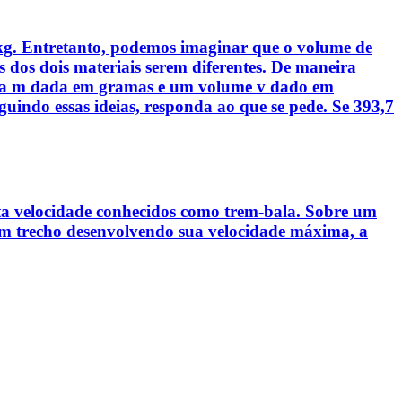
 kg. Entretanto, podemos imaginar que o volume de
 dos dois materiais serem diferentes. De maneira
assa m dada em gramas e um volume v dado em
guindo essas ideias, responda ao que se pede. Se 393,7
alta velocidade conhecidos como trem-bala. Sobre um
 um trecho desenvolvendo sua velocidade máxima, a