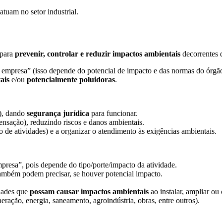
tuam no setor industrial.
 para
prevenir, controlar e reduzir impactos ambientais
decorrentes 
 empresa” (isso depende do potencial de impacto e das normas do órgão
ais
e/ou
potencialmente poluidoras
.
O), dando
segurança jurídica
para funcionar.
nsação), reduzindo riscos e danos ambientais.
 de atividades) e a organizar o atendimento às exigências ambientais.
mpresa”, pois depende do tipo/porte/impacto da atividade.
também podem precisar, se houver potencial impacto.
idades que
possam causar impactos ambientais
ao instalar, ampliar ou 
neração, energia, saneamento, agroindústria, obras, entre outros).