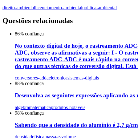
direito-ambiental
licenciamento-ambiental
politica-ambiental
Questões relacionadas
86
% confiança
No contexto digital de hoje, o rastreamento AD
ADC, observe as afirmativas a seguir: I - O rast
rastreamento ADC-ADC é mais rápido na conversã
do que outras técnicas de conversão digital. Está
conversores-adda
eletronica
sistemas-digitais
88
% confiança
Desenvolva as seguintes expressões aplicando as 
algebra
matematica
produtos-notaveis
98
% confiança
Sabendo que a densidade do alumínio é 2,7 g/cm
densidade
fisica
massa-e-volume