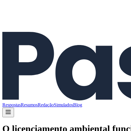
Respostas
Resumos
Redação
Simulados
Blog
O licenciamento ambiental func