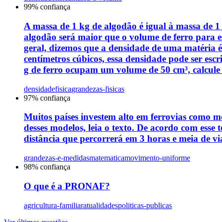
99
% confiança
A massa de 1 kg de algodão é igual à massa de 
algodão será maior que o volume de ferro para es
geral, dizemos que a densidade de uma matéria
centímetros cúbicos, essa densidade pode ser esc
g de ferro ocupam um volume de 50 cm³, calcule 
densidade
fisica
grandezas-fisicas
97
% confiança
Muitos países investem alto em ferrovias como m
desses modelos, leia o texto. De acordo com ess
distância que percorrerá em 3 horas e meia de v
grandezas-e-medidas
matematica
movimento-uniforme
98
% confiança
O que é a PRONAF?
agricultura-familiar
atualidades
politicas-publicas