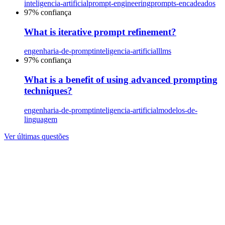
inteligencia-artificial
prompt-engineering
prompts-encadeados
97
% confiança
What is iterative prompt refinement?
engenharia-de-prompt
inteligencia-artificial
llms
97
% confiança
What is a benefit of using advanced prompting
techniques?
engenharia-de-prompt
inteligencia-artificial
modelos-de-
linguagem
Ver últimas questões