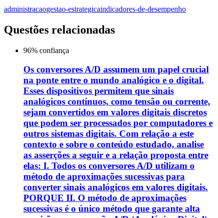
administracao
gestao-estrategica
indicadores-de-desempenho
Questões relacionadas
96
% confiança
Os conversores A/D assumem um papel crucial
na ponte entre o mundo analógico e o digital.
Esses dispositivos permitem que sinais
analógicos contínuos, como tensão ou corrente,
sejam convertidos em valores digitais discretos
que podem ser processados por computadores e
outros sistemas digitais. Com relação a este
contexto e sobre o conteúdo estudado, analise
as asserções a seguir e a relação proposta entre
elas: I. Todos os conversores A/D utilizam o
método de aproximações sucessivas para
converter sinais analógicos em valores digitais.
PORQUE II. O método de aproximações
sucessivas é o único método que garante alta