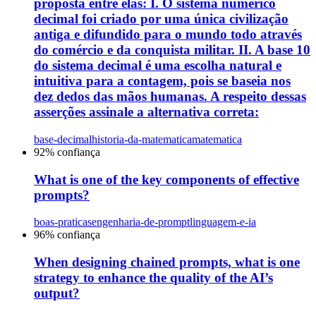
proposta entre elas: I. O sistema numérico
decimal foi criado por uma única civilização
antiga e difundido para o mundo todo através
do comércio e da conquista militar. II. A base 10
do sistema decimal é uma escolha natural e
intuitiva para a contagem, pois se baseia nos
dez dedos das mãos humanas. A respeito dessas
asserções assinale a alternativa correta:
base-decimal
historia-da-matematica
matematica
92
% confiança
What is one of the key components of effective
prompts?
boas-praticas
engenharia-de-prompt
linguagem-e-ia
96
% confiança
When designing chained prompts, what is one
strategy to enhance the quality of the AI’s
output?