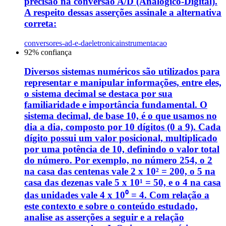
precisão na conversão A/D (Analógico-Digital).
A respeito dessas asserções assinale a alternativa
correta:
conversores-ad-e-da
eletronica
instrumentacao
92
% confiança
Diversos sistemas numéricos são utilizados para
representar e manipular informações, entre eles,
o sistema decimal se destaca por sua
familiaridade e importância fundamental. O
sistema decimal, de base 10, é o que usamos no
dia a dia, composto por 10 dígitos (0 a 9). Cada
dígito possui um valor posicional, multiplicado
por uma potência de 10, definindo o valor total
do número. Por exemplo, no número 254, o 2
na casa das centenas vale 2 x 10² = 200, o 5 na
casa das dezenas vale 5 x 10¹ = 50, e o 4 na casa
das unidades vale 4 x 10⁰ = 4. Com relação a
este contexto e sobre o conteúdo estudado,
analise as asserções a seguir e a relação