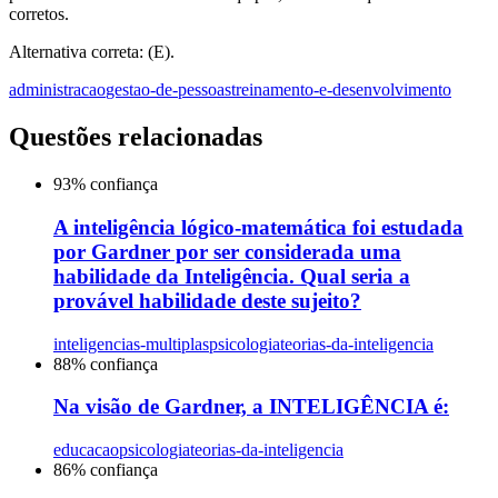
corretos.
Alternativa correta: (E).
administracao
gestao-de-pessoas
treinamento-e-desenvolvimento
Questões relacionadas
93
% confiança
A inteligência lógico-matemática foi estudada
por Gardner por ser considerada uma
habilidade da Inteligência. Qual seria a
provável habilidade deste sujeito?
inteligencias-multiplas
psicologia
teorias-da-inteligencia
88
% confiança
Na visão de Gardner, a INTELIGÊNCIA é:
educacao
psicologia
teorias-da-inteligencia
86
% confiança