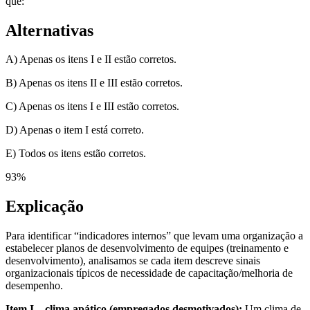
que:
Alternativas
A) Apenas os itens I e II estão corretos.
B) Apenas os itens II e III estão corretos.
C) Apenas os itens I e III estão corretos.
D) Apenas o item I está correto.
E) Todos os itens estão corretos.
93
%
Explicação
Para identificar “indicadores internos” que levam uma organização a
estabelecer planos de desenvolvimento de equipes (treinamento e
desenvolvimento), analisamos se cada item descreve sinais
organizacionais típicos de necessidade de capacitação/melhoria de
desempenho.
Item I – clima apático (empregados desmotivados):
Um clima de