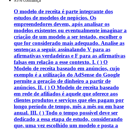
93
% confiança
O modelo de receita é parte integrante dos
estudos de modelos de negócios. Os
empreendedores devem, após analisar os
modelos existentes ou eventualmente imaginar a
criação de um modelo a ser testado, escolher o
que for considerado mais adequado. Analise as
sentenças a seguir, assinalando V para as
afirmativas verdadeiras e F para as afirmativas
falsas em relação a esse contexto. I. ( ) O
Modelo de receita baseado em anúncios, cujo
exemplo é a utilização do AdSense do Google
permite a geração de dinheiro a partir de
anúncios. II. ( ) O Modelo de receita baseado
em rede de afiliados é aquele que oferece aos
clientes produtos e serviços que eles pagam por
longo período de tempo, mês a mês ou em base
anual. III. ( ) Todo o tempo possível deve ser
dedicado a essa etapa de estudo, considerando
que, uma vez escolhido um modelo e posta a