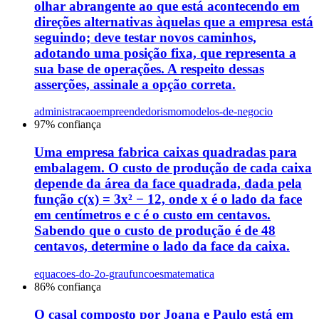
olhar abrangente ao que está acontecendo em
direções alternativas àquelas que a empresa está
seguindo; deve testar novos caminhos,
adotando uma posição fixa, que representa a
sua base de operações. A respeito dessas
asserções, assinale a opção correta.
administracao
empreendedorismo
modelos-de-negocio
97
% confiança
Uma empresa fabrica caixas quadradas para
embalagem. O custo de produção de cada caixa
depende da área da face quadrada, dada pela
função c(x) = 3x² − 12, onde x é o lado da face
em centímetros e c é o custo em centavos.
Sabendo que o custo de produção é de 48
centavos, determine o lado da face da caixa.
equacoes-do-2o-grau
funcoes
matematica
86
% confiança
O casal composto por Joana e Paulo está em