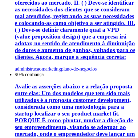
oferecidos ao mercado. II. ( ) Deve-se identificar
as necessidades dos clientes que se consideram
mal atendidos, registrando as suas necessidades
e colocando-as como objetivo a ser atingido. III.
( ) Deve-se definir claramente qual a VPD
(value proposition design) que a empresa irá
adotar, no sentido de atendimento à diminuição
de dores e aumento de ganhos, voltados para os
clientes. Agora, marque a sequência correta:
administracao
marketing
plano-de-negocios
90
% confiança
Avalie as asserções abaixo e a relação proposta
entre elas: Um dos modelos que tem sido mais
utilizados é a proposta customer development,
considerada como uma metodologia para a
startup localizar o seu product market fit.
PORQUE É como pivotar, mudar a direção de
seu empreendimento, visando se adequar ao
mercado, onde o empreendedor deve lançar um