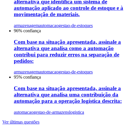
alternativa que identifica um sistema de
automação aplicado ao controle de estoque e à
movimentação de materiais.
armazenagem
automacao
gestao-de-estoques
96
% confiança
Com base na situação apresentada, assinale a
alternativa que analisa como a automação
contribui para reduzir erros na separação de
pedidos:
armazenagem
automacao
gestao-de-estoques
95
% confiança
Com base na situação apresentada, assinale a
alternativa que analisa uma contribuição da
automação para a operação logística descrita:
automacao
gestao-de-armazens
logistica
Ver últimas questões