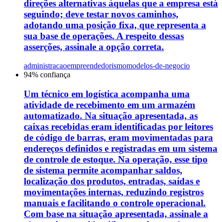
direções alternativas àquelas que a empresa está
seguindo; deve testar novos caminhos,
adotando uma posição fixa, que representa a
sua base de operações. A respeito dessas
asserções, assinale a opção correta.
administracao
empreendedorismo
modelos-de-negocio
94
% confiança
Um técnico em logística acompanha uma
atividade de recebimento em um armazém
automatizado. Na situação apresentada, as
caixas recebidas eram identificadas por leitores
de código de barras, eram movimentadas para
endereços definidos e registradas em um sistema
de controle de estoque. Na operação, esse tipo
de sistema permite acompanhar saldos,
localização dos produtos, entradas, saídas e
movimentações internas, reduzindo registros
manuais e facilitando o controle operacional.
Com base na situação apresentada, assinale a