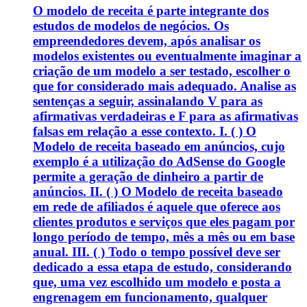
O modelo de receita é parte integrante dos
estudos de modelos de negócios. Os
empreendedores devem, após analisar os
modelos existentes ou eventualmente imaginar a
criação de um modelo a ser testado, escolher o
que for considerado mais adequado. Analise as
sentenças a seguir, assinalando V para as
afirmativas verdadeiras e F para as afirmativas
falsas em relação a esse contexto. I. ( ) O
Modelo de receita baseado em anúncios, cujo
exemplo é a utilização do AdSense do Google
permite a geração de dinheiro a partir de
anúncios. II. ( ) O Modelo de receita baseado
em rede de afiliados é aquele que oferece aos
clientes produtos e serviços que eles pagam por
longo período de tempo, mês a mês ou em base
anual. III. ( ) Todo o tempo possível deve ser
dedicado a essa etapa de estudo, considerando
que, uma vez escolhido um modelo e posta a
engrenagem em funcionamento, qualquer