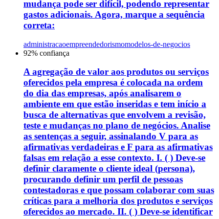
mudança pode ser difícil, podendo representar
gastos adicionais. Agora, marque a sequência
correta:
administracao
empreendedorismo
modelos-de-negocios
92
% confiança
A agregação de valor aos produtos ou serviços
oferecidos pela empresa é colocada na ordem
do dia das empresas, após analisarem o
ambiente em que estão inseridas e tem início a
busca de alternativas que envolvem a revisão,
teste e mudanças no plano de negócios. Analise
as sentenças a seguir, assinalando V para as
afirmativas verdadeiras e F para as afirmativas
falsas em relação a esse contexto. I. ( ) Deve-se
definir claramente o cliente ideal (persona),
procurando definir um perfil de pessoas
contestadoras e que possam colaborar com suas
críticas para a melhoria dos produtos e serviços
oferecidos ao mercado. II. ( ) Deve-se identificar