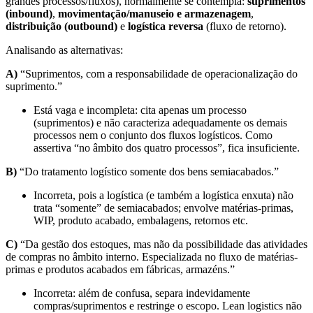
grandes processos/fluxos), normalmente se contempla:
suprimentos
(inbound)
,
movimentação/manuseio e armazenagem
,
distribuição (outbound)
e
logística reversa
(fluxo de retorno).
Analisando as alternativas:
A)
“Suprimentos, com a responsabilidade de operacionalização do
suprimento.”
Está vaga e incompleta: cita apenas um processo
(suprimentos) e não caracteriza adequadamente os demais
processos nem o conjunto dos fluxos logísticos. Como
assertiva “no âmbito dos quatro processos”, fica insuficiente.
B)
“Do tratamento logístico somente dos bens semiacabados.”
Incorreta, pois a logística (e também a logística enxuta) não
trata “somente” de semiacabados; envolve matérias-primas,
WIP, produto acabado, embalagens, retornos etc.
C)
“Da gestão dos estoques, mas não da possibilidade das atividades
de compras no âmbito interno. Especializada no fluxo de matérias-
primas e produtos acabados em fábricas, armazéns.”
Incorreta: além de confusa, separa indevidamente
compras/suprimentos e restringe o escopo. Lean logistics não