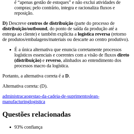
é “apenas gestão de estoques” e não exclui atividades de
compras; pelo contrário, integra e racionaliza fluxos e
reposição.
D)
Descreve
centros de distribuição
(parte do processo de
distribuição/outbound
, do ponto de saída da produção até a
entrega ao cliente) e também explicita a
logística reversa
(retorno
de produtos/embalagens/materiais ou descarte ao centro produtivo).
É a única alternativa que enuncia corretamente processos
logísticos essenciais e coerentes com a visão de fluxos
direto
(distribuição)
e
reverso
, alinhados ao entendimento dos
processos macro da logística.
Portanto, a alternativa correta é a
D
.
Alternativa correta: (D).
administracao
gestao-da-cadeia-de-suprimentos
lean-
manufacturing
logistica
Questões relacionadas
93
% confiança