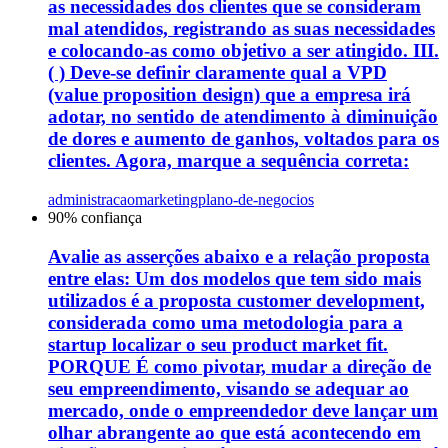
as necessidades dos clientes que se consideram
mal atendidos, registrando as suas necessidades
e colocando-as como objetivo a ser atingido. III.
( ) Deve-se definir claramente qual a VPD
(value proposition design) que a empresa irá
adotar, no sentido de atendimento à diminuição
de dores e aumento de ganhos, voltados para os
clientes. Agora, marque a sequência correta:
administracao
marketing
plano-de-negocios
90
% confiança
Avalie as asserções abaixo e a relação proposta
entre elas: Um dos modelos que tem sido mais
utilizados é a proposta customer development,
considerada como uma metodologia para a
startup localizar o seu product market fit.
PORQUE É como pivotar, mudar a direção de
seu empreendimento, visando se adequar ao
mercado, onde o empreendedor deve lançar um
olhar abrangente ao que está acontecendo em