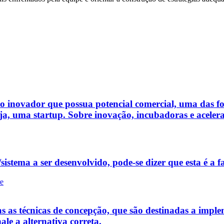
so inovador que possua potencial comercial, uma das f
a, uma startup. Sobre inovação, incubadoras e acelerad
istema a ser desenvolvido, pode-se dizer que esta é a fa
re
s as técnicas de concepção, que são destinadas a implem
ale a alternativa correta.