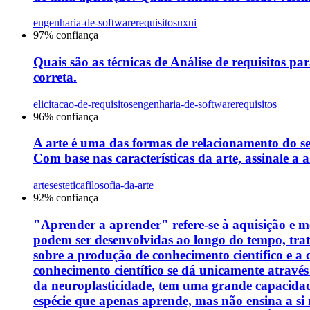
engenharia-de-software
requisitos
uxui
97
% confiança
Quais são as técnicas de Análise de requisitos par
correta.
elicitacao-de-requisitos
engenharia-de-software
requisitos
96
% confiança
A arte é uma das formas de relacionamento do s
Com base nas características da arte, assinale a a
artes
estetica
filosofia-da-arte
92
% confiança
"Aprender a aprender" refere-se à aquisição e me
podem ser desenvolvidas ao longo do tempo, tra
sobre a produção de conhecimento científico e a
conhecimento científico se dá unicamente através
da neuroplasticidade, tem uma grande capacidade
espécie que apenas aprende, mas não ensina a si