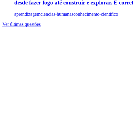
desde fazer fogo até construir e explorar. É corre
aprendizagem
ciencias-humanas
conhecimento-cientifico
Ver últimas questões