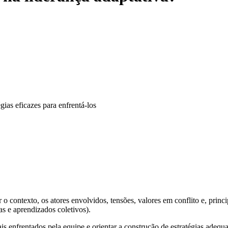
gias eficazes para enfrentá-los
r o contexto, os atores envolvidos, tensões, valores em conflito e, prin
s e aprendizados coletivos).
ais enfrentados pela equipe e orientar a construção de estratégias adequa