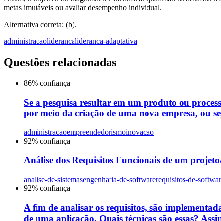
metas imutáveis ou avaliar desempenho individual.
Alternativa correta: (b).
administracao
lideranca
lideranca-adaptativa
Questões relacionadas
86
% confiança
Se a pesquisa resultar em um produto ou proces
por meio da criação de uma nova empresa, ou sej
administracao
empreendedorismo
inovacao
92
% confiança
Análise dos Requisitos Funcionais de um projeto/s
analise-de-sistemas
engenharia-de-software
requisitos-de-softwa
92
% confiança
A fim de analisar os requisitos, são implementada
de uma aplicação. Quais técnicas são essas? Assin