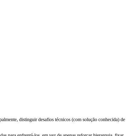
cipalmente, distinguir desafios técnicos (com solução conhecida) de
das para enfrentá-los, em vez de apenas reforçar hierarquia, fixar