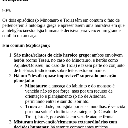
90
%
Os dois episódios (o Minotauro e Troia) têm em comum o fato de
pertencerem à mitologia grega e apresentarem uma narrativa em que
a inteligência/estratégia humana é decisiva para vencer um grande
conflito ou ameaça.
Em comum (explicação):
São mitos/relatos do ciclo heroico grego:
ambos envolvem
heróis (como Teseu, no caso do Minotauro, e heróis como
Aquiles/Odisseu, no caso de Troia) e fazem parte do conjunto
de histórias tradicionais sobre feitos extraordinários.
Há um “desafio quase impossível” superado por ação
planejada:
Minotauro:
a ameaça do labirinto e do monstro é
vencida não só por força, mas por um recurso de
orientação e planejamento (o fio de Ariadne),
permitindo entrar e sair do labirinto.
Troia:
a cidade, protegida por suas muralhas, é vencida
por uma solução indireta e estratégica (o Cavalo de
Troia), isto é, por astúcia em vez de ataque frontal.
Misturam intervenção/elementos extraordinários com
decisões humanas:
há sempre componentes míticos