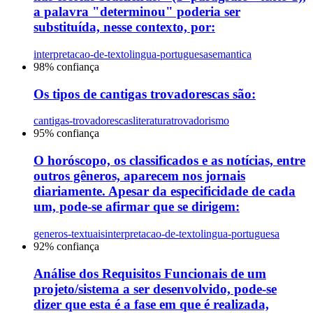
a palavra "determinou" poderia ser
substituída, nesse contexto, por:
interpretacao-de-texto
lingua-portuguesa
semantica
98
% confiança
Os tipos de cantigas trovadorescas são:
cantigas-trovadorescas
literatura
trovadorismo
95
% confiança
O horóscopo, os classificados e as notícias, entre
outros gêneros, aparecem nos jornais
diariamente. Apesar da especificidade de cada
um, pode-se afirmar que se dirigem:
generos-textuais
interpretacao-de-texto
lingua-portuguesa
92
% confiança
Análise dos Requisitos Funcionais de um
projeto/sistema a ser desenvolvido, pode-se
dizer que esta é a fase em que é realizada,