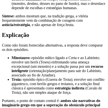
(monstro, destino, deuses no pano de fundo), mas o desenlace
depende de escolhas e estratégias humanas.
Síntese:
ambos mostram que, na tradição grega, a vitória
frequentemente vem da combinação de coragem com
astúcia/estratégia
, e não apenas de força bruta.
Explicação
Como não foram fornecidas alternativas, a resposta deve comparar
os dois episódios.
Minotauro:
episódio mítico ligado a Creta e ao Labirinto;
envolve um herói (Teseu) enfrentando uma ameaça
excepcional (um monstro) e a solução passa por um
recurso
inteligente
(orientação/planejamento para sair do Labirinto,
associado ao fio de Ariadne).
Troia:
episódio épico (Guerra de Troia); envolve um conflito
gigantesco, com heróis gregos e troianos, e a solução final
clássica é apresentada como
estratégia indireta
(Cavalo de
Troia), não um simples ataque de força.
Portanto, o ponto de contato central é:
ambos são narrativas do
imaginário grego em que a superação do obstáculo principal