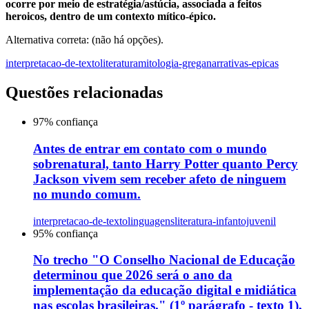
ocorre por meio de estratégia/astúcia, associada a feitos
heroicos, dentro de um contexto mítico-épico.
Alternativa correta: (não há opções).
interpretacao-de-texto
literatura
mitologia-grega
narrativas-epicas
Questões relacionadas
97
% confiança
Antes de entrar em contato com o mundo
sobrenatural, tanto Harry Potter quanto Percy
Jackson vivem sem receber afeto de ninguem
no mundo comum.
interpretacao-de-texto
linguagens
literatura-infantojuvenil
95
% confiança
No trecho "O Conselho Nacional de Educação
determinou que 2026 será o ano da
implementação da educação digital e midiática
nas escolas brasileiras." (1º parágrafo - texto 1),