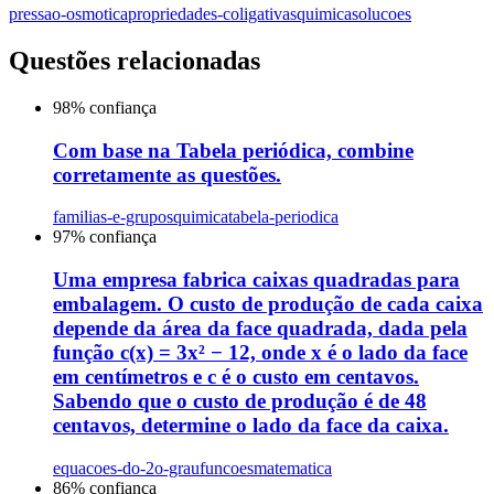
pressao-osmotica
propriedades-coligativas
quimica
solucoes
Questões relacionadas
98
% confiança
Com base na Tabela periódica, combine
corretamente as questões.
familias-e-grupos
quimica
tabela-periodica
97
% confiança
Uma empresa fabrica caixas quadradas para
embalagem. O custo de produção de cada caixa
depende da área da face quadrada, dada pela
função c(x) = 3x² − 12, onde x é o lado da face
em centímetros e c é o custo em centavos.
Sabendo que o custo de produção é de 48
centavos, determine o lado da face da caixa.
equacoes-do-2o-grau
funcoes
matematica
86
% confiança