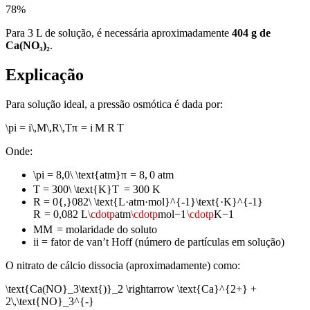
78
%
Para 3 L de solução, é necessária aproximadamente
404 g de
Ca(NO₃)₂
.
Explicação
Para solução ideal, a pressão osmótica é dada por:
\pi = i\,M\,R\,T
π
=
i
M
R
T
Onde:
\pi = 8,0\ \text{atm}
π
=
8
,
0
atm
T = 300\ \text{K}
T
=
300
K
R = 0{,}082\ \text{L·atm·mol}^{-1}\text{·K}^{-1}
R
=
0
,
082
L
\cdotp
atm
\cdotp
mol
−
1
\cdotp
K
−
1
M
M
= molaridade do soluto
i
i
= fator de van’t Hoff (número de partículas em solução)
O nitrato de cálcio dissocia (aproximadamente) como:
\text{Ca(NO}_3\text{)}_2 \rightarrow \text{Ca}^{2+} +
2\,\text{NO}_3^{-}