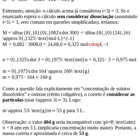
Entretanto, atenção: o cálculo acima já considerou
i=3
i
=
3
. Se o
enunciado espera o cálculo
sem considerar dissociação
(assumindo
i=1
i
=
1
, erro comum em questões simplificadas), teríamos:
M = \dfrac{8{,}0}{0{,}082\cdot 300} = \dfrac{8{,}0}{24{,}6}
\approx 0{,}325\ \text{mol·L}^{-1}
M
=
0
,
082
⋅
300
8
,
0
=
24
,
6
8
,
0
≈
0
,
325
mol
\cdotp
L
−
1
n = 0{,}325\cdot 3 = 0{,}975\ \text{mol}
n
=
0
,
325
⋅
3
=
0
,
975
mol
m = 0{,}975\cdot 164 \approx 160\ \text{g}
m
=
0
,
975
⋅
164
≈
160
g
Como a questão fala explicitamente em “concentração de solutos
dissolvidos” e osmose (efeito coligativo), o correto é
considerar as
partículas
(usar
i\approx 3
i
≈
3
). Logo:
m \approx 53\ \text{g}
m
≈
53
g
para 3 L.
Observação: o valor
404 g
seria incompatível com
\pi=8\ \text{atm}
π
=
8
atm
em 3 L (implicaria concentração muito maior). Portanto, a
massa correta e aproximada é cerca de
53 g
.