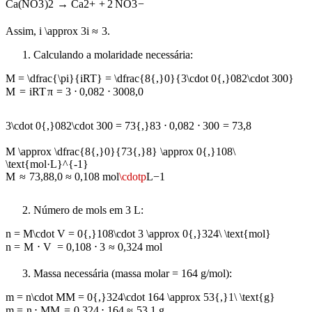
Ca(NO
3
)
2
→
Ca
2
+
+
2
NO
3
−
Assim,
i \approx 3
i
≈
3
.
Calculando a molaridade necessária:
M = \dfrac{\pi}{iRT} = \dfrac{8{,}0}{3\cdot 0{,}082\cdot 300}
M
=
i
RT
π
=
3
⋅
0
,
082
⋅
300
8
,
0
3\cdot 0{,}082\cdot 300 = 73{,}8
3
⋅
0
,
082
⋅
300
=
73
,
8
M \approx \dfrac{8{,}0}{73{,}8} \approx 0{,}108\
\text{mol·L}^{-1}
M
≈
73
,
8
8
,
0
≈
0
,
108
mol
\cdotp
L
−
1
Número de mols em 3 L:
n = M\cdot V = 0{,}108\cdot 3 \approx 0{,}324\ \text{mol}
n
=
M
⋅
V
=
0
,
108
⋅
3
≈
0
,
324
mol
Massa necessária (massa molar = 164 g/mol):
m = n\cdot MM = 0{,}324\cdot 164 \approx 53{,}1\ \text{g}
m
=
n
⋅
MM
=
0
,
324
⋅
164
≈
53
,
1
g