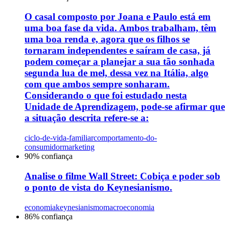
O casal composto por Joana e Paulo está em
uma boa fase da vida. Ambos trabalham, têm
uma boa renda e, agora que os filhos se
tornaram independentes e saíram de casa, já
podem começar a planejar a sua tão sonhada
segunda lua de mel, dessa vez na Itália, algo
com que ambos sempre sonharam.
Considerando o que foi estudado nesta
Unidade de Aprendizagem, pode-se afirmar que
a situação descrita refere-se a:
ciclo-de-vida-familiar
comportamento-do-
consumidor
marketing
90
% confiança
Analise o filme Wall Street: Cobiça e poder sob
o ponto de vista do Keynesianismo.
economia
keynesianismo
macroeconomia
86
% confiança