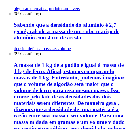
algebra
matematica
produtos-notaveis
98
% confiança
Sabendo que a densidade do alumínio é 2,7
g/cm³, calcule a massa de um cubo maciço de
alumínio com 4 cm de aresta.
densidade
fisica
massa-e-volume
99
% confiança
A massa de 1 kg de algodão é igual à massa de
1 kg de ferro. Afinal, estamos comparando
massas de 1 kg. Entretanto, podemos imaginar
que o volume de algodão será maior que o
volume de ferro para essa mesma massa. Isso
ocorre pelo fato de as densidades dos dois
materiais serem diferentes. De maneira geral,
dizemos que a densidade de uma matéria é a
razão entre sua massa e seu volume. Para uma
massa m dada em gramas e um volume v dado
em centímetros cúbicos, essa densidade pode ser