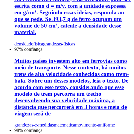
escrita como d = m/v, com a unidade expressa
em g/cm³. Seguindo essas ideias, responda ao
que se pede. Se 393,7 g de ferro ocupam um
volume de 50 cm³, calcule a densidade desse
material.
densidade
fisica
grandezas-fisicas
97
% confiança
Muitos países investem alto em ferrovias como
meio de transporte. Nesse contexto, há muitos
trens de alta velocidade conhecidos como trem-
bala. Sobre um desses modelos, leia o texto. De
acordo com esse texto, considerando que esse
modelo de trem percorra um trecho
desenvolvendo sua velocidade máxima, a
distância que percorrerá em 3 horas e meia de
viagem será de
grandezas-e-medidas
matematica
movimento-uniforme
98
% confiança