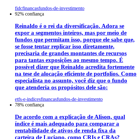
fidc
financas
fundos-de-investimento
92
% confiança
Reinaldo é o rei da diversificação. Adora se
expor a segmentos inteiros, mas por meio de
fundos que permitam isso, porque ele sabe que,
se fosse tentar replicar isso diretamente,
precisaria de grandes montantes de recursos
para tantas exposições ao mesmo tempo. É
possível dizer que Reinaldo acredita fortemente
na tese de alocação eficiente de portfolios. Como
especialista no assunto, você diz que o fundo
que atenderia os propósitos dele são:
etfs-e-indices
financas
fundos-de-investimento
78
% confiança
De acordo com a explicação de Alison, qual
índice é mais adequado para comparar a
rentabilidade de ativos de renda fixa da
carteira de Luciano, como CRIs e CRAs?