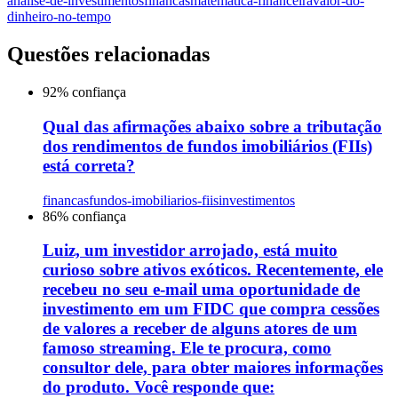
analise-de-investimentos
financas
matematica-financeira
valor-do-
dinheiro-no-tempo
Questões relacionadas
92
% confiança
Qual das afirmações abaixo sobre a tributação
dos rendimentos de fundos imobiliários (FIIs)
está correta?
financas
fundos-imobiliarios-fiis
investimentos
86
% confiança
Luiz, um investidor arrojado, está muito
curioso sobre ativos exóticos. Recentemente, ele
recebeu no seu e-mail uma oportunidade de
investimento em um FIDC que compra cessões
de valores a receber de alguns atores de um
famoso streaming. Ele te procura, como
consultor dele, para obter maiores informações
do produto. Você responde que: