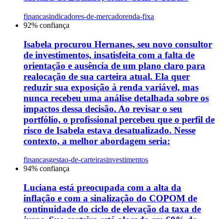
financas
indicadores-de-mercado
renda-fixa
92
% confiança
Isabela procurou Hernanes, seu novo consultor
de investimentos, insatisfeita com a falta de
orientação e ausência de um plano claro para
realocação de sua carteira atual. Ela quer
reduzir sua exposição à renda variável, mas
nunca recebeu uma análise detalhada sobre os
impactos dessa decisão. Ao revisar o seu
portfólio, o profissional percebeu que o perfil de
risco de Isabela estava desatualizado. Nesse
contexto, a melhor abordagem seria:
financas
gestao-de-carteiras
investimentos
94
% confiança
Luciana está preocupada com a alta da
inflação e com a sinalização do COPOM de
continuidade do ciclo de elevação da taxa de