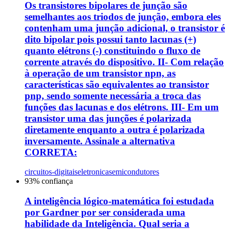
Os transistores bipolares de junção são
semelhantes aos triodos de junção, embora eles
contenham uma junção adicional, o transistor é
dito bipolar pois possui tanto lacunas (+)
quanto elétrons (-) constituindo o fluxo de
corrente através do dispositivo. II- Com relação
à operação de um transistor npn, as
características são equivalentes ao transistor
pnp, sendo somente necessária a troca das
funções das lacunas e dos elétrons. III- Em um
transistor uma das junções é polarizada
diretamente enquanto a outra é polarizada
inversamente. Assinale a alternativa
CORRETA:
circuitos-digitais
eletronica
semicondutores
93
% confiança
A inteligência lógico-matemática foi estudada
por Gardner por ser considerada uma
habilidade da Inteligência. Qual seria a