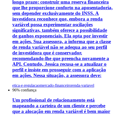
longo prazo: construir uma reserva financeira
que lhe proporcione conforto na aposentadoria,
sem depender exclusivamente do INSS. A
investidora reconhece que, embora a renda
variável possa experimentar oscilações
significativas, também oferece a possibilidade
de ganhos exponenciais. Ela opta por investir
em ações. Sua assessora, a informa que a classe
de renda variável não se adequa ao seu perfil
de investidora que é conservador,
recomendando-lhe que preencha novamente a
API. Contudo, Jessica recusa-se a atualizar o
perfil e insiste em prosseguir com a aplicação
em ações. Nessa situação, a assessora deve:
etica-e-regulacao
mercado-financeiro
renda-variavel
96
% confiança
Um profissional de relacionamento está
mapeando a carteira de um cliente e percebe
que a alocação em renda variável é bem maior