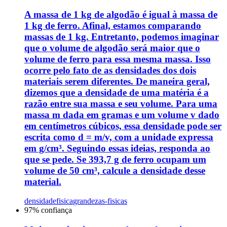
A massa de 1 kg de algodão é igual à massa de
1 kg de ferro. Afinal, estamos comparando
massas de 1 kg. Entretanto, podemos imaginar
que o volume de algodão será maior que o
volume de ferro para essa mesma massa. Isso
ocorre pelo fato de as densidades dos dois
materiais serem diferentes. De maneira geral,
dizemos que a densidade de uma matéria é a
razão entre sua massa e seu volume. Para uma
massa m dada em gramas e um volume v dado
em centímetros cúbicos, essa densidade pode ser
escrita como d = m/v, com a unidade expressa
em g/cm³. Seguindo essas ideias, responda ao
que se pede. Se 393,7 g de ferro ocupam um
volume de 50 cm³, calcule a densidade desse
material.
densidade
fisica
grandezas-fisicas
97
% confiança