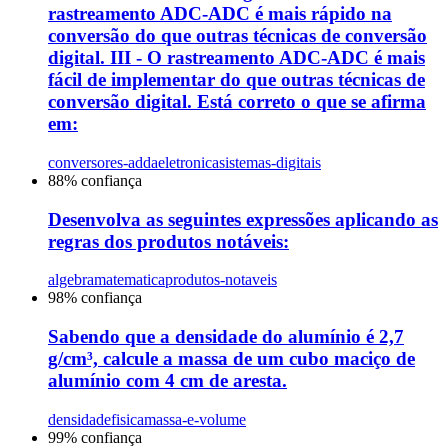
rastreamento ADC-ADC é mais rápido na
conversão do que outras técnicas de conversão
digital. III - O rastreamento ADC-ADC é mais
fácil de implementar do que outras técnicas de
conversão digital. Está correto o que se afirma
em:
conversores-adda
eletronica
sistemas-digitais
88
% confiança
Desenvolva as seguintes expressões aplicando as
regras dos produtos notáveis:
algebra
matematica
produtos-notaveis
98
% confiança
Sabendo que a densidade do alumínio é 2,7
g/cm³, calcule a massa de um cubo maciço de
alumínio com 4 cm de aresta.
densidade
fisica
massa-e-volume
99
% confiança