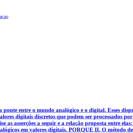
racao
ponte entre o mundo analógico e o digital. Esses dispo
lores digitais discretos que podem ser processados por
ise as asserções a seguir e a relação proposta entre ela
nalógicos em valores digitais. PORQUE II. O método d