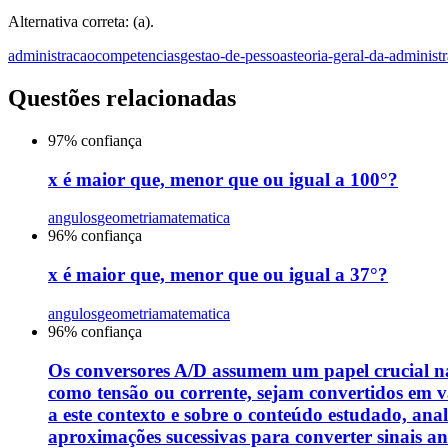
Alternativa correta: (a).
administracao
competencias
gestao-de-pessoas
teoria-geral-da-administ
Questões relacionadas
97
% confiança
x é maior que, menor que ou igual a 100°?
angulos
geometria
matematica
96
% confiança
x é maior que, menor que ou igual a 37°?
angulos
geometria
matematica
96
% confiança
Os conversores A/D assumem um papel crucial na 
como tensão ou corrente, sejam convertidos em va
a este contexto e sobre o conteúdo estudado, anal
aproximações sucessivas para converter sinais a