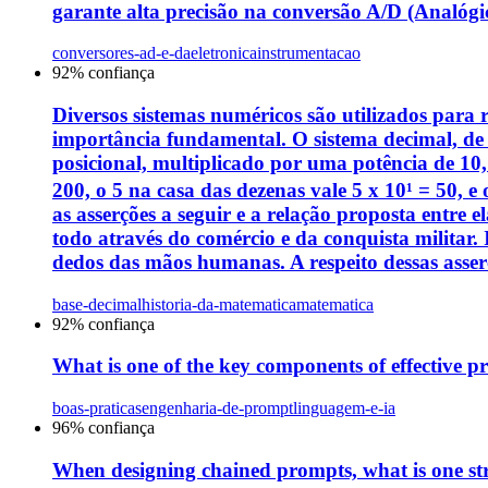
garante alta precisão na conversão A/D (Analógico-
conversores-ad-e-da
eletronica
instrumentacao
92
% confiança
Diversos sistemas numéricos são utilizados para r
importância fundamental. O sistema decimal, de b
posicional, multiplicado por uma potência de 10,
200, o 5 na casa das dezenas vale 5 x 10¹ = 50, e
as asserções a seguir e a relação proposta entre
todo através do comércio e da conquista militar. 
dedos das mãos humanas. A respeito dessas asserç
base-decimal
historia-da-matematica
matematica
92
% confiança
What is one of the key components of effective 
boas-praticas
engenharia-de-prompt
linguagem-e-ia
96
% confiança
When designing chained prompts, what is one stra