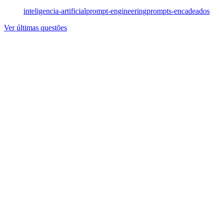
inteligencia-artificial
prompt-engineering
prompts-encadeados
Ver últimas questões