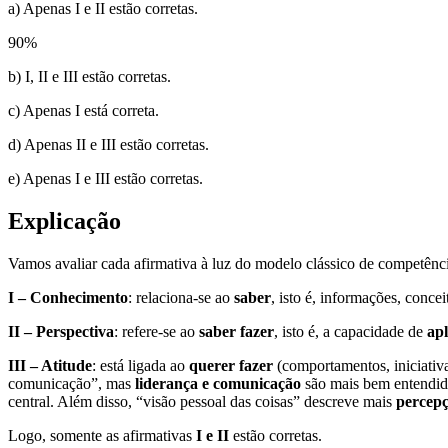
a) Apenas I e II estão corretas.
90
%
b) I, II e III estão corretas.
c) Apenas I está correta.
d) Apenas II e III estão corretas.
e) Apenas I e III estão corretas.
Explicação
Vamos avaliar cada afirmativa à luz do modelo clássico de competênc
I – Conhecimento
: relaciona-se ao
saber
, isto é, informações, conc
II – Perspectiva
: refere-se ao
saber fazer
, isto é, a capacidade de
ap
III – Atitude
: está ligada ao
querer fazer
(comportamentos, iniciativa,
comunicação”, mas
liderança e comunicação
são mais bem entendi
central. Além disso, “visão pessoal das coisas” descreve mais
percepç
Logo, somente as afirmativas
I e II
estão corretas.