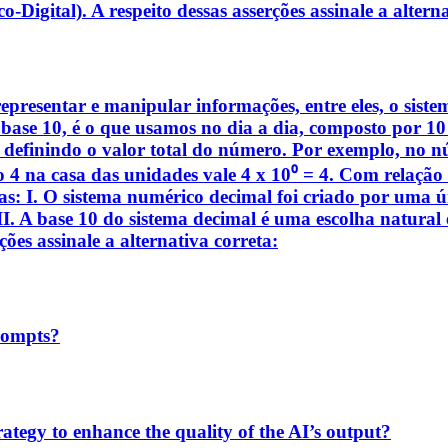
Digital). A respeito dessas asserções assinale a alterna
epresentar e manipular informações, entre eles, o siste
ase 10, é o que usamos no dia a dia, composto por 10 d
 definindo o valor total do número. Por exemplo, no nú
 o 4 na casa das unidades vale 4 x 10⁰ = 4. Com relação
 elas: I. O sistema numérico decimal foi criado por uma
II. A base 10 do sistema decimal é uma escolha natural 
ões assinale a alternativa correta:
prompts?
tegy to enhance the quality of the AI’s output?