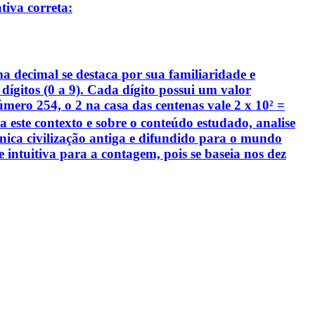
tiva correta:
ma decimal se destaca por sua familiaridade e
ígitos (0 a 9). Cada dígito possui um valor
mero 254, o 2 na casa das centenas vale 2 x 10² =
 a este contexto e sobre o conteúdo estudado, analise
 única civilização antiga e difundido para o mundo
e intuitiva para a contagem, pois se baseia nos dez