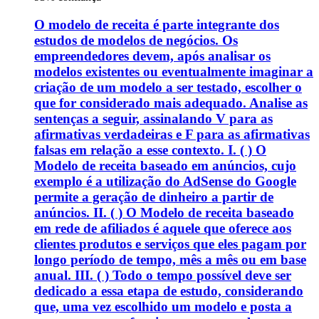
O modelo de receita é parte integrante dos
estudos de modelos de negócios. Os
empreendedores devem, após analisar os
modelos existentes ou eventualmente imaginar a
criação de um modelo a ser testado, escolher o
que for considerado mais adequado. Analise as
sentenças a seguir, assinalando V para as
afirmativas verdadeiras e F para as afirmativas
falsas em relação a esse contexto. I. ( ) O
Modelo de receita baseado em anúncios, cujo
exemplo é a utilização do AdSense do Google
permite a geração de dinheiro a partir de
anúncios. II. ( ) O Modelo de receita baseado
em rede de afiliados é aquele que oferece aos
clientes produtos e serviços que eles pagam por
longo período de tempo, mês a mês ou em base
anual. III. ( ) Todo o tempo possível deve ser
dedicado a essa etapa de estudo, considerando
que, uma vez escolhido um modelo e posta a