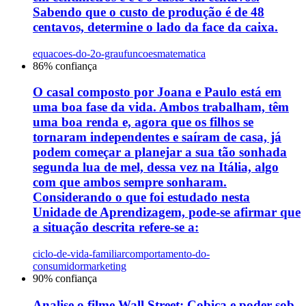
Sabendo que o custo de produção é de 48
centavos, determine o lado da face da caixa.
equacoes-do-2o-grau
funcoes
matematica
86
% confiança
O casal composto por Joana e Paulo está em
uma boa fase da vida. Ambos trabalham, têm
uma boa renda e, agora que os filhos se
tornaram independentes e saíram de casa, já
podem começar a planejar a sua tão sonhada
segunda lua de mel, dessa vez na Itália, algo
com que ambos sempre sonharam.
Considerando o que foi estudado nesta
Unidade de Aprendizagem, pode-se afirmar que
a situação descrita refere-se a:
ciclo-de-vida-familiar
comportamento-do-
consumidor
marketing
90
% confiança
Analise o filme Wall Street: Cobiça e poder sob