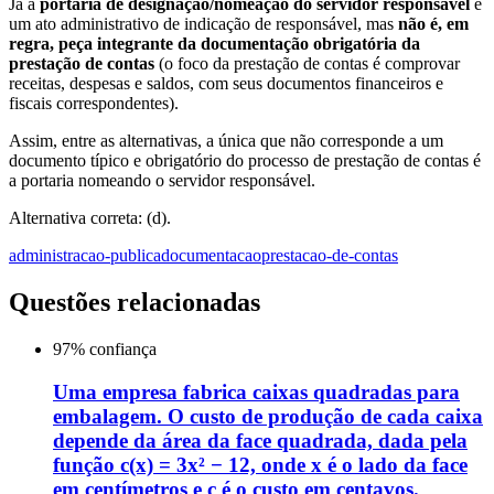
Já a
portaria de designação/nomeação do servidor responsável
é
um ato administrativo de indicação de responsável, mas
não é, em
regra, peça integrante da documentação obrigatória da
prestação de contas
(o foco da prestação de contas é comprovar
receitas, despesas e saldos, com seus documentos financeiros e
fiscais correspondentes).
Assim, entre as alternativas, a única que não corresponde a um
documento típico e obrigatório do processo de prestação de contas é
a portaria nomeando o servidor responsável.
Alternativa correta: (d).
administracao-publica
documentacao
prestacao-de-contas
Questões relacionadas
97
% confiança
Uma empresa fabrica caixas quadradas para
embalagem. O custo de produção de cada caixa
depende da área da face quadrada, dada pela
função c(x) = 3x² − 12, onde x é o lado da face
em centímetros e c é o custo em centavos.