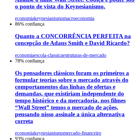
o ponto de vista do Keynesianismo.
economia
keynesianismo
macroeconomia
86
% confiança
Quanto a CONCORRÊNCIA PERFEITA na
concepção de Adans Smith e David Ricardo?
economia
escola-classica
estruturas-de-mercado
78
% confiança
Os pensadores clássicos foram os primeiros a
formular teorias sobre o mercado através do
comportamentos das linhas de ofertas e
demandas, que existiriam independente do
tempo histórico e da mercadoria, nos filmes
“Wall Street” temos o mercado de ações,
pensando nisso assinale a única alternativa
correta
economia
keynesianismo
mercado-financeiro
93
% confiança