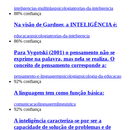
inteligencias-multiplas
psicologia
teorias-da-inteligencia
88
% confiança
Na visão de Gardner, a INTELIGÊNCIA é:
educacao
psicologia
teorias-da-inteligencia
86
% confiança
Para Vygotski (2001) o pensamento não se
exprime na palavra, mas nela se realiza. O
conceito de pensamento corresponde a:
pensamento-e-linguagem
psicologia
psicologia-da-educacao
92
% confiança
A linguagem tem como função básica:
comunicacao
linguagem
linguistica
92
% confiança
A inteligência caracteriza-se por ser a
capacidade de solução de problemas e de