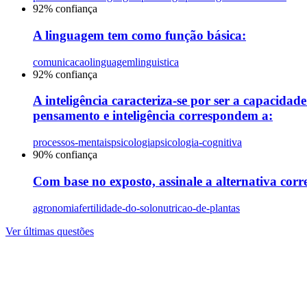
92
% confiança
A linguagem tem como função básica:
comunicacao
linguagem
linguistica
92
% confiança
A inteligência caracteriza-se por ser a capacida
pensamento e inteligência correspondem a:
processos-mentais
psicologia
psicologia-cognitiva
90
% confiança
Com base no exposto, assinale a alternativa corre
agronomia
fertilidade-do-solo
nutricao-de-plantas
Ver últimas questões