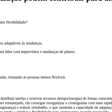
or flexibilidade?
nos adaptáveis às mudanças.
ara lidar com imprevistos e mudanças de planos.
ssão, tornando as pessoas menos flexíveis.
istribuir tarefas e reservar recursos (tempo/energia) de forma conscien
ser remanejado, ela consegue reorganizar o cronograma com mais rapide
segurança) e reduzir retrabalho, o que aumenta a capacidade de adapta
o tende a ampliar a flexibilidade para ajustar rotas quando necessário.