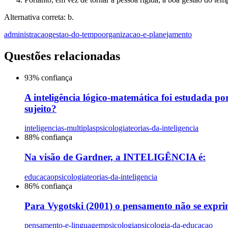
Alternativa correta: b.
administracao
gestao-do-tempo
organizacao-e-planejamento
Questões relacionadas
93
% confiança
A inteligência lógico-matemática foi estudada po
sujeito?
inteligencias-multiplas
psicologia
teorias-da-inteligencia
88
% confiança
Na visão de Gardner, a INTELIGÊNCIA é:
educacao
psicologia
teorias-da-inteligencia
86
% confiança
Para Vygotski (2001) o pensamento não se exprim
pensamento-e-linguagem
psicologia
psicologia-da-educacao