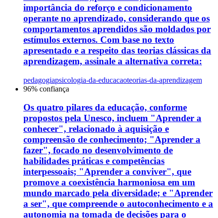
importância do reforço e condicionamento
operante no aprendizado, considerando que os
comportamentos aprendidos são moldados por
estímulos externos. Com base no texto
apresentado e a respeito das teorias clássicas da
aprendizagem, assinale a alternativa correta:
pedagogia
psicologia-da-educacao
teorias-da-aprendizagem
96
% confiança
Os quatro pilares da educação, conforme
propostos pela Unesco, incluem "Aprender a
conhecer", relacionado à aquisição e
compreensão de conhecimento; "Aprender a
fazer", focado no desenvolvimento de
habilidades práticas e competências
interpessoais; "Aprender a conviver", que
promove a coexistência harmoniosa em um
mundo marcado pela diversidade; e "Aprender
a ser", que compreende o autoconhecimento e a
autonomia na tomada de decisões para o