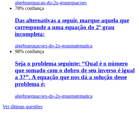
algebra
equacao-do-2o-grau
equacoes
78
% confiança
Das alternativas a seguir, marque aquela que
corresponde a uma equação do 2º grau
incompleta:
algebra
equacoes-do-2o-grau
matematica
98
% confiança
Seja o problema seguinte: “Qual é o número
que somado com o dobro de seu inverso é igual
a 3?”. A equação que nos dá a solução desse
problema é:
algebra
equacoes-do-2o-grau
matematica
Ver últimas questões