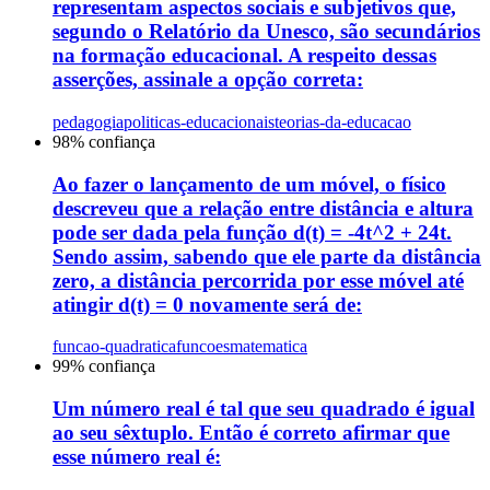
representam aspectos sociais e subjetivos que,
segundo o Relatório da Unesco, são secundários
na formação educacional. A respeito dessas
asserções, assinale a opção correta:
pedagogia
politicas-educacionais
teorias-da-educacao
98
% confiança
Ao fazer o lançamento de um móvel, o físico
descreveu que a relação entre distância e altura
pode ser dada pela função d(t) = -4t^2 + 24t.
Sendo assim, sabendo que ele parte da distância
zero, a distância percorrida por esse móvel até
atingir d(t) = 0 novamente será de:
funcao-quadratica
funcoes
matematica
99
% confiança
Um número real é tal que seu quadrado é igual
ao seu sêxtuplo. Então é correto afirmar que
esse número real é: