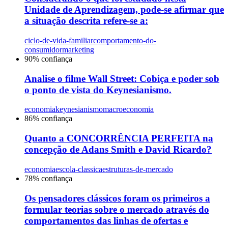
Unidade de Aprendizagem, pode-se afirmar que
a situação descrita refere-se a:
ciclo-de-vida-familiar
comportamento-do-
consumidor
marketing
90
% confiança
Analise o filme Wall Street: Cobiça e poder sob
o ponto de vista do Keynesianismo.
economia
keynesianismo
macroeconomia
86
% confiança
Quanto a CONCORRÊNCIA PERFEITA na
concepção de Adans Smith e David Ricardo?
economia
escola-classica
estruturas-de-mercado
78
% confiança
Os pensadores clássicos foram os primeiros a
formular teorias sobre o mercado através do
comportamentos das linhas de ofertas e