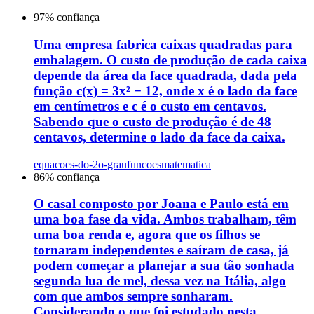
97
% confiança
Uma empresa fabrica caixas quadradas para
embalagem. O custo de produção de cada caixa
depende da área da face quadrada, dada pela
função c(x) = 3x² − 12, onde x é o lado da face
em centímetros e c é o custo em centavos.
Sabendo que o custo de produção é de 48
centavos, determine o lado da face da caixa.
equacoes-do-2o-grau
funcoes
matematica
86
% confiança
O casal composto por Joana e Paulo está em
uma boa fase da vida. Ambos trabalham, têm
uma boa renda e, agora que os filhos se
tornaram independentes e saíram de casa, já
podem começar a planejar a sua tão sonhada
segunda lua de mel, dessa vez na Itália, algo
com que ambos sempre sonharam.
Considerando o que foi estudado nesta