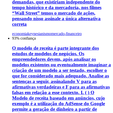
demandas, que existiriam independente do
tempo histórico e da mercadoria, nos filmes
“Wall Street” temos o mercado de ações,
pensando nisso assinale a única alternativa
correta
economia
keynesianismo
mercado-financeiro
93
% confiança
O modelo de receita é parte integrante dos
estudos de modelos de negócios. Os
empreendedores devem, após analisar os
modelos existentes ou eventualmente imaginar a
criação de um modelo a ser testado, escolher o
que for considerado mais adequado. Analise as
sentenças a seguir, assinalando V para as
afirmativas verdadeiras e F para as afirmativas
falsas em relação a esse contexto. I. ( ) O
Modelo de receita baseado em anúncios, cujo
exemplo é a utilização do AdSense do Google
permite a geração de dinheiro a partir de