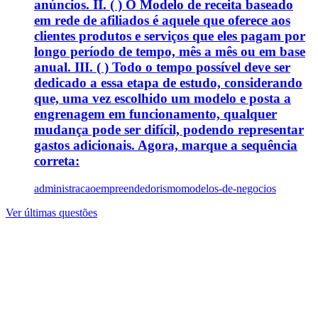
anúncios. II. ( ) O Modelo de receita baseado
em rede de afiliados é aquele que oferece aos
clientes produtos e serviços que eles pagam por
longo período de tempo, mês a mês ou em base
anual. III. ( ) Todo o tempo possível deve ser
dedicado a essa etapa de estudo, considerando
que, uma vez escolhido um modelo e posta a
engrenagem em funcionamento, qualquer
mudança pode ser difícil, podendo representar
gastos adicionais. Agora, marque a sequência
correta:
administracao
empreendedorismo
modelos-de-negocios
Ver últimas questões