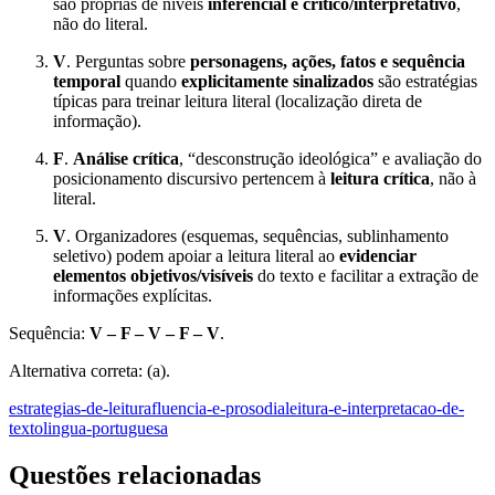
são próprias de níveis
inferencial e crítico/interpretativo
,
não do literal.
V
. Perguntas sobre
personagens, ações, fatos e sequência
temporal
quando
explicitamente sinalizados
são estratégias
típicas para treinar leitura literal (localização direta de
informação).
F
.
Análise crítica
, “desconstrução ideológica” e avaliação do
posicionamento discursivo pertencem à
leitura crítica
, não à
literal.
V
. Organizadores (esquemas, sequências, sublinhamento
seletivo) podem apoiar a leitura literal ao
evidenciar
elementos objetivos/visíveis
do texto e facilitar a extração de
informações explícitas.
Sequência:
V – F – V – F – V
.
Alternativa correta: (a).
estrategias-de-leitura
fluencia-e-prosodia
leitura-e-interpretacao-de-
texto
lingua-portuguesa
Questões relacionadas