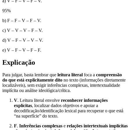
a) V – F – V – F – V.
95
%
b) F – F – V – F – V.
c) V – V – V – F – V.
d) V – F – V – V – V.
e) V – F – V – F – F.
Explicação
Para julgar, basta lembrar que
leitura literal
foca a
compreensão
do que está explicitamente dito
no texto (informações diretamente
localizáveis), sem exigir inferências complexas, intertextualidade
implícita ou análise ideológica/crítica.
V
. Leitura literal envolve
reconhecer informações
explícitas
, localizar dados objetivos e apoiar a
decodificação/identificação lexical para recuperar o que está
“na superfície” do texto.
F
.
Inferências complexas
e
relações intertextuais implícitas