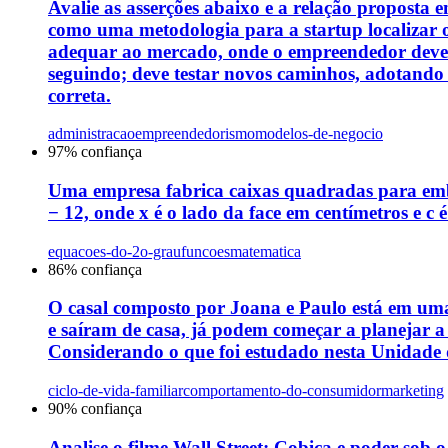
Avalie as asserções abaixo e a relação proposta 
como uma metodologia para a startup localizar 
adequar ao mercado, onde o empreendedor deve l
seguindo; deve testar novos caminhos, adotando u
correta.
administracao
empreendedorismo
modelos-de-negocio
97
% confiança
Uma empresa fabrica caixas quadradas para emb
− 12, onde x é o lado da face em centímetros e c
equacoes-do-2o-grau
funcoes
matematica
86
% confiança
O casal composto por Joana e Paulo está em uma
e saíram de casa, já podem começar a planejar a
Considerando o que foi estudado nesta Unidade d
ciclo-de-vida-familiar
comportamento-do-consumidor
marketing
90
% confiança
Analise o filme Wall Street: Cobiça e poder sob 