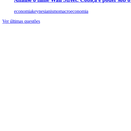
economia
keynesianismo
macroeconomia
Ver últimas questões