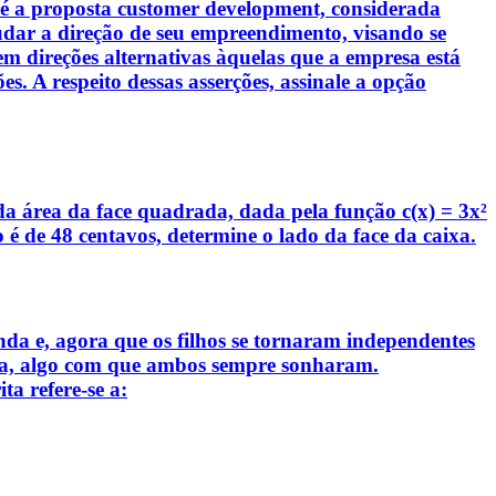
s é a proposta customer development, considerada
dar a direção de seu empreendimento, visando se
 direções alternativas àquelas que a empresa está
. A respeito dessas asserções, assinale a opção
 área da face quadrada, dada pela função c(x) = 3x²
 é de 48 centavos, determine o lado da face da caixa.
a e, agora que os filhos se tornaram independentes
ália, algo com que ambos sempre sonharam.
a refere-se a: