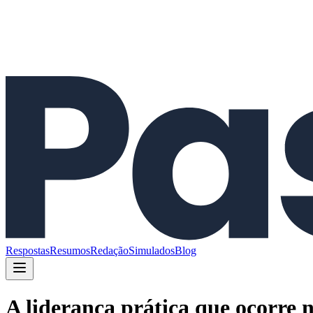
Respostas
Resumos
Redação
Simulados
Blog
A liderança prática que ocorre 