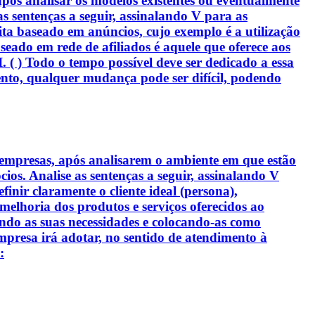
pós analisar os modelos existentes ou eventualmente
s sentenças a seguir, assinalando V para as
eita baseado em anúncios, cujo exemplo é a utilização
seado em rede de afiliados é aquele que oferece aos
. ( ) Todo o tempo possível deve ser dedicado a essa
nto, qualquer mudança pode ser difícil, podendo
 empresas, após analisarem o ambiente em que estão
cios. Analise as sentenças a seguir, assinalando V
efinir claramente o cliente ideal (persona),
melhoria dos produtos e serviços oferecidos ao
rando as suas necessidades e colocando-as como
 empresa irá adotar, no sentido de atendimento à
: