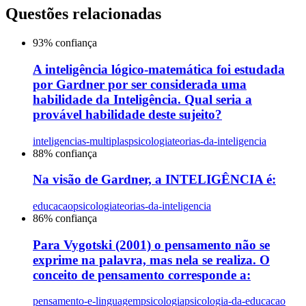
Questões relacionadas
93
% confiança
A inteligência lógico-matemática foi estudada
por Gardner por ser considerada uma
habilidade da Inteligência. Qual seria a
provável habilidade deste sujeito?
inteligencias-multiplas
psicologia
teorias-da-inteligencia
88
% confiança
Na visão de Gardner, a INTELIGÊNCIA é:
educacao
psicologia
teorias-da-inteligencia
86
% confiança
Para Vygotski (2001) o pensamento não se
exprime na palavra, mas nela se realiza. O
conceito de pensamento corresponde a:
pensamento-e-linguagem
psicologia
psicologia-da-educacao