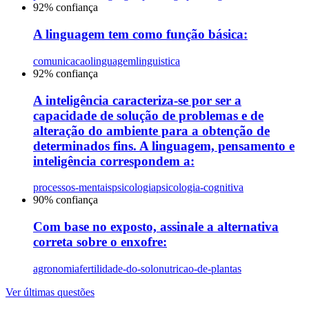
92
% confiança
A linguagem tem como função básica:
comunicacao
linguagem
linguistica
92
% confiança
A inteligência caracteriza-se por ser a
capacidade de solução de problemas e de
alteração do ambiente para a obtenção de
determinados fins. A linguagem, pensamento e
inteligência correspondem a:
processos-mentais
psicologia
psicologia-cognitiva
90
% confiança
Com base no exposto, assinale a alternativa
correta sobre o enxofre:
agronomia
fertilidade-do-solo
nutricao-de-plantas
Ver últimas questões