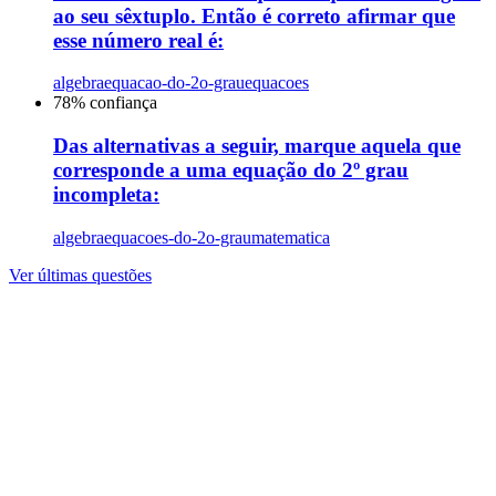
ao seu sêxtuplo. Então é correto afirmar que
esse número real é:
algebra
equacao-do-2o-grau
equacoes
78
% confiança
Das alternativas a seguir, marque aquela que
corresponde a uma equação do 2º grau
incompleta:
algebra
equacoes-do-2o-grau
matematica
Ver últimas questões