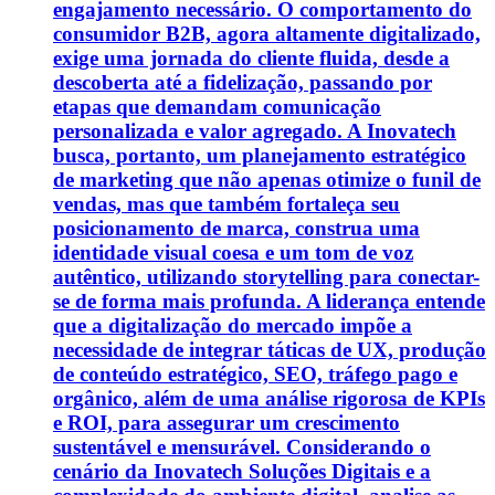
engajamento necessário. O comportamento do
consumidor B2B, agora altamente digitalizado,
exige uma jornada do cliente fluida, desde a
descoberta até a fidelização, passando por
etapas que demandam comunicação
personalizada e valor agregado. A Inovatech
busca, portanto, um planejamento estratégico
de marketing que não apenas otimize o funil de
vendas, mas que também fortaleça seu
posicionamento de marca, construa uma
identidade visual coesa e um tom de voz
autêntico, utilizando storytelling para conectar-
se de forma mais profunda. A liderança entende
que a digitalização do mercado impõe a
necessidade de integrar táticas de UX, produção
de conteúdo estratégico, SEO, tráfego pago e
orgânico, além de uma análise rigorosa de KPIs
e ROI, para assegurar um crescimento
sustentável e mensurável. Considerando o
cenário da Inovatech Soluções Digitais e a