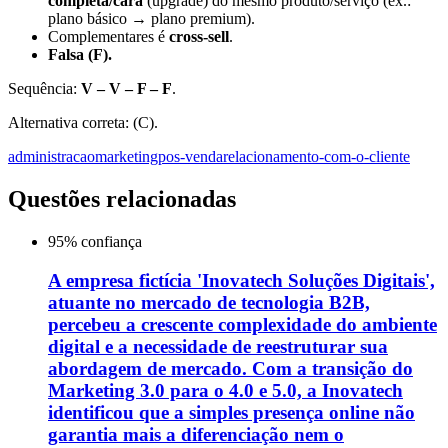
completa/cara
(upgrade) do mesmo produto/serviço (ex.:
plano básico → plano premium).
Complementares é
cross-sell
.
Falsa (F).
Sequência:
V – V – F – F
.
Alternativa correta: (C).
administracao
marketing
pos-venda
relacionamento-com-o-cliente
Questões relacionadas
95
% confiança
A empresa fictícia 'Inovatech Soluções Digitais',
atuante no mercado de tecnologia B2B,
percebeu a crescente complexidade do ambiente
digital e a necessidade de reestruturar sua
abordagem de mercado. Com a transição do
Marketing 3.0 para o 4.0 e 5.0, a Inovatech
identificou que a simples presença online não
garantia mais a diferenciação nem o