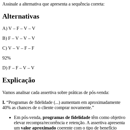
Assinale a alternativa que apresenta a sequência correta:
Alternativas
A) V – F – V – V
B) F – V – V – V
C) V – V – F – F
92
%
D) F – F – V – V
Explicação
Vamos analisar cada assertiva sobre práticas de pós-venda:
I.
“Programas de fidelidade (...) aumentam em aproximadamente
40% as chances de o cliente comprar novamente.”
Em pós-venda,
programas de fidelidade
têm como objetivo
elevar recompra/recorrência e retenção. A assertiva apresenta
um
valor aproximado
coerente com o tipo de benefício