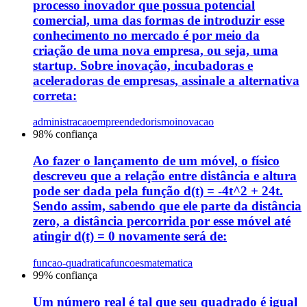
processo inovador que possua potencial
comercial, uma das formas de introduzir esse
conhecimento no mercado é por meio da
criação de uma nova empresa, ou seja, uma
startup. Sobre inovação, incubadoras e
aceleradoras de empresas, assinale a alternativa
correta:
administracao
empreendedorismo
inovacao
98
% confiança
Ao fazer o lançamento de um móvel, o físico
descreveu que a relação entre distância e altura
pode ser dada pela função d(t) = -4t^2 + 24t.
Sendo assim, sabendo que ele parte da distância
zero, a distância percorrida por esse móvel até
atingir d(t) = 0 novamente será de:
funcao-quadratica
funcoes
matematica
99
% confiança
Um número real é tal que seu quadrado é igual