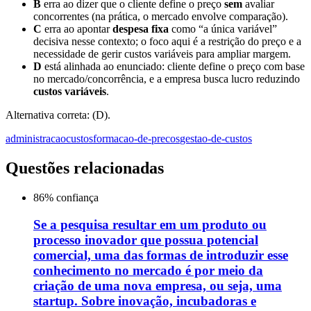
B
erra ao dizer que o cliente define o preço
sem
avaliar
concorrentes (na prática, o mercado envolve comparação).
C
erra ao apontar
despesa fixa
como “a única variável”
decisiva nesse contexto; o foco aqui é a restrição do preço e a
necessidade de gerir custos variáveis para ampliar margem.
D
está alinhada ao enunciado: cliente define o preço com base
no mercado/concorrência, e a empresa busca lucro reduzindo
custos variáveis
.
Alternativa correta: (D).
administracao
custos
formacao-de-precos
gestao-de-custos
Questões relacionadas
86
% confiança
Se a pesquisa resultar em um produto ou
processo inovador que possua potencial
comercial, uma das formas de introduzir esse
conhecimento no mercado é por meio da
criação de uma nova empresa, ou seja, uma
startup. Sobre inovação, incubadoras e