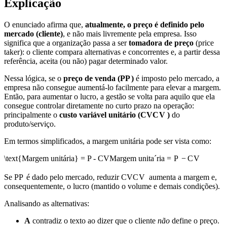
Explicação
O enunciado afirma que,
atualmente, o preço é definido pelo
mercado (cliente)
, e não mais livremente pela empresa. Isso
significa que a organização passa a ser
tomadora de preço
(price
taker): o cliente compara alternativas e concorrentes e, a partir dessa
referência, aceita (ou não) pagar determinado valor.
Nessa lógica, se o
preço de venda (
P
P
)
é imposto pelo mercado, a
empresa não consegue aumentá-lo facilmente para elevar a margem.
Então, para aumentar o lucro, a gestão se volta para aquilo que ela
consegue controlar diretamente no curto prazo na operação:
principalmente o
custo variável unitário (
CV
C
V
)
do
produto/serviço.
Em termos simplificados, a margem unitária pode ser vista como:
\text{Margem unitária} = P - CV
Margem unit
a
ˊ
ria
=
P
−
C
V
Se
P
P
é dado pelo mercado, reduzir
CV
C
V
aumenta a margem e,
consequentemente, o lucro (mantido o volume e demais condições).
Analisando as alternativas:
A
contradiz o texto ao dizer que o cliente
não
define o preço.