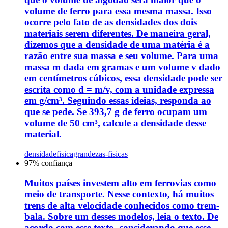
volume de ferro para essa mesma massa. Isso
ocorre pelo fato de as densidades dos dois
materiais serem diferentes. De maneira geral,
dizemos que a densidade de uma matéria é a
razão entre sua massa e seu volume. Para uma
massa m dada em gramas e um volume v dado
em centímetros cúbicos, essa densidade pode ser
escrita como d = m/v, com a unidade expressa
em g/cm³. Seguindo essas ideias, responda ao
que se pede. Se 393,7 g de ferro ocupam um
volume de 50 cm³, calcule a densidade desse
material.
densidade
fisica
grandezas-fisicas
97
% confiança
Muitos países investem alto em ferrovias como
meio de transporte. Nesse contexto, há muitos
trens de alta velocidade conhecidos como trem-
bala. Sobre um desses modelos, leia o texto. De
acordo com esse texto, considerando que esse