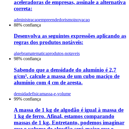
aceleradoras de empresas, assinale a alternativa
correta:
administracao
empreendedorismo
inovacao
88
% confiança
Desenvolva as seguintes expressões aplicando as
regras dos produtos notáveis:
algebra
matematica
produtos-notaveis
98
% confiança
Sabendo que a densidade do alumínio é 2,7
g/cm³, calcule a massa de um cubo maciço de
alumínio com 4 cm de aresta.
densidade
fisica
massa-e-volume
99
% confiança
A massa de 1 kg de algodão é igual à massa de
1 kg de ferro. Afinal, estamos comparando
massas de 1 kg. Entretanto, podemos imaginar
que o volume de algodão será maior que o