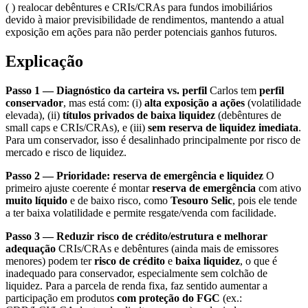
( ) realocar debêntures e CRIs/CRAs para fundos imobiliários
devido à maior previsibilidade de rendimentos, mantendo a atual
exposição em ações para não perder potenciais ganhos futuros.
Explicação
Passo 1 — Diagnóstico da carteira vs. perfil
Carlos tem
perfil
conservador
, mas está com: (i)
alta exposição a ações
(volatilidade
elevada), (ii)
títulos privados de baixa liquidez
(debêntures de
small caps e CRIs/CRAs), e (iii)
sem reserva de liquidez imediata
.
Para um conservador, isso é desalinhado principalmente por risco de
mercado e risco de liquidez.
Passo 2 — Prioridade: reserva de emergência e liquidez
O
primeiro ajuste coerente é montar
reserva de emergência
com ativo
muito líquido
e de baixo risco, como
Tesouro Selic
, pois ele tende
a ter baixa volatilidade e permite resgate/venda com facilidade.
Passo 3 — Reduzir risco de crédito/estrutura e melhorar
adequação
CRIs/CRAs e debêntures (ainda mais de emissores
menores) podem ter
risco de crédito
e
baixa liquidez
, o que é
inadequado para conservador, especialmente sem colchão de
liquidez. Para a parcela de renda fixa, faz sentido aumentar a
participação em produtos
com proteção do FGC
(ex.: