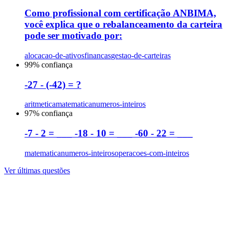
Como profissional com certificação ANBIMA,
você explica que o rebalanceamento da carteira
pode ser motivado por:
alocacao-de-ativos
financas
gestao-de-carteiras
99
% confiança
-27 - (-42) = ?
aritmetica
matematica
numeros-inteiros
97
% confiança
-7 - 2 = ___ -18 - 10 = ___ -60 - 22 = ___
matematica
numeros-inteiros
operacoes-com-inteiros
Ver últimas questões