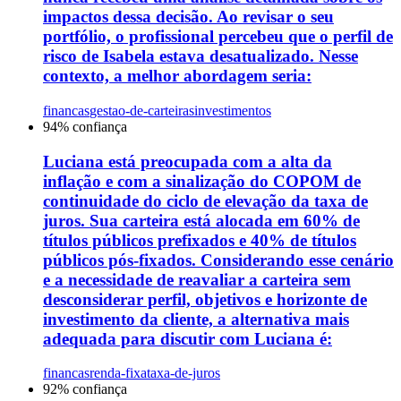
impactos dessa decisão. Ao revisar o seu
portfólio, o profissional percebeu que o perfil de
risco de Isabela estava desatualizado. Nesse
contexto, a melhor abordagem seria:
financas
gestao-de-carteiras
investimentos
94
% confiança
Luciana está preocupada com a alta da
inflação e com a sinalização do COPOM de
continuidade do ciclo de elevação da taxa de
juros. Sua carteira está alocada em 60% de
títulos públicos prefixados e 40% de títulos
públicos pós-fixados. Considerando esse cenário
e a necessidade de reavaliar a carteira sem
desconsiderar perfil, objetivos e horizonte de
investimento da cliente, a alternativa mais
adequada para discutir com Luciana é:
financas
renda-fixa
taxa-de-juros
92
% confiança