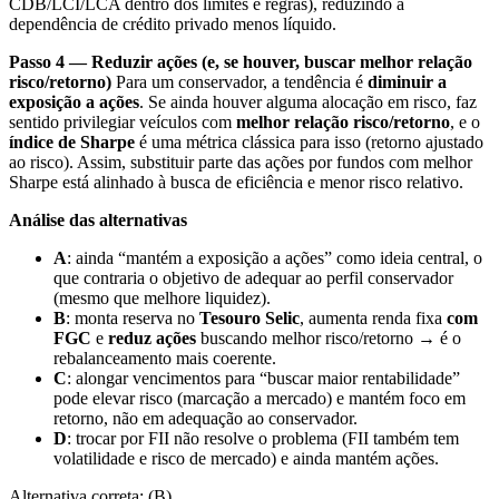
CDB/LCI/LCA dentro dos limites e regras), reduzindo a
dependência de crédito privado menos líquido.
Passo 4 — Reduzir ações (e, se houver, buscar melhor relação
risco/retorno)
Para um conservador, a tendência é
diminuir a
exposição a ações
. Se ainda houver alguma alocação em risco, faz
sentido privilegiar veículos com
melhor relação risco/retorno
, e o
índice de Sharpe
é uma métrica clássica para isso (retorno ajustado
ao risco). Assim, substituir parte das ações por fundos com melhor
Sharpe está alinhado à busca de eficiência e menor risco relativo.
Análise das alternativas
A
: ainda “mantém a exposição a ações” como ideia central, o
que contraria o objetivo de adequar ao perfil conservador
(mesmo que melhore liquidez).
B
: monta reserva no
Tesouro Selic
, aumenta renda fixa
com
FGC
e
reduz ações
buscando melhor risco/retorno → é o
rebalanceamento mais coerente.
C
: alongar vencimentos para “buscar maior rentabilidade”
pode elevar risco (marcação a mercado) e mantém foco em
retorno, não em adequação ao conservador.
D
: trocar por FII não resolve o problema (FII também tem
volatilidade e risco de mercado) e ainda mantém ações.
Alternativa correta: (B).