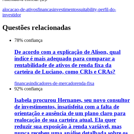
alocacao-de-ativos
financas
investimentos
suitability-perfil-do-
investidor
Questões relacionadas
78
% confiança
De acordo com a explicação de Alison, qual
índice é mais adequado para comparar a
rentabilidade de ativos de renda fixa da
carteira de Luciano, como CRIs e CRAs?
financas
indicadores-de-mercado
renda-fixa
92
% confiança
Isabela procurou Hernanes, seu novo consultor
de investimentos, insatisfeita com a falta de
orientação e ausência de um plano claro para
realocação de sua carteira atual. Ela quer
reduzir sua exposição à renda variável, mas
nunca recebeu uma análise detalhada sobre os